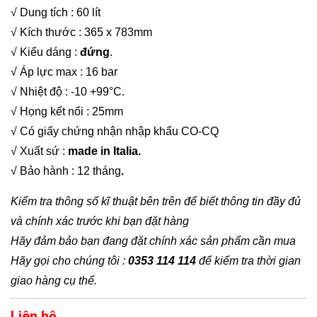
√ Dung tích : 60 lít
√ Kích thước : 365 x 783mm
√ Kiểu dáng :
đứng
.
√ Áp lực max : 16 bar
√ Nhiệt độ : -10 +99°C.
√ Họng kết nối : 25mm
√ Có giấy chứng nhận nhập khẩu CO-CQ
√ Xuất sứ :
made in Italia.
√ Bảo hành : 12 tháng
.
Kiểm tra thông số kĩ thuật bên trên để biết thông tin đầy đủ
và chính xác trước khi bạn đặt hàng
Hãy đảm bảo bạn đang đặt chính xác sản phẩm cần mua
Hãy gọi cho chúng tôi :
0353 114 114
để kiểm tra thời gian
giao hàng cụ thể.
Liên hệ