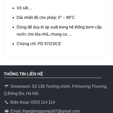
Vỏ sắt…
Dải nhiệt độ cho phép: 0° – 99°C
Dùng để duy trì áp xuất trong hệ thống bơm cấp
nước cho tòa nhà, chung cư….
Chứng chỉ: PD 97/23/CE
THÔNG TIN LIÊN HỆ
Showroom: Số 138 Trường chinh, P.Khương Thương,
Q.Đống Đa, Hà Nội
Điện thoại: 0353 114 114
Email:
thanglongpumps87@gmail.com