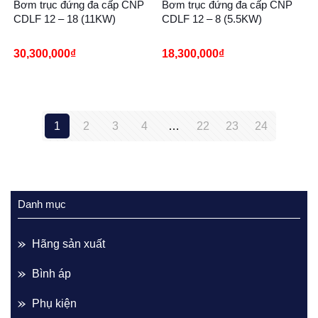
Bơm trục đứng đa cấp CNP
Bơm trục đứng đa cấp CNP
CDLF 12 – 18 (11KW)
CDLF 12 – 8 (5.5KW)
30,300,000
₫
18,300,000
₫
1
2
3
4
…
22
23
24
Danh mục
Hãng sản xuất
Bình áp
Phụ kiện