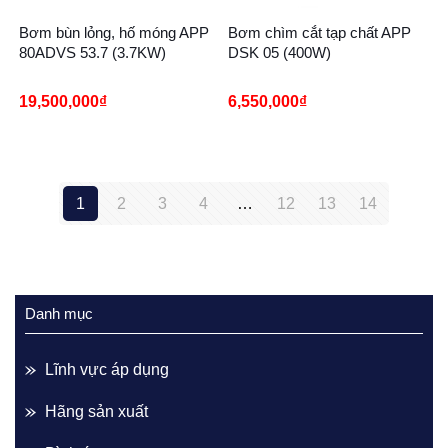
Bơm bùn lỏng, hố móng APP
Bơm chìm cắt tạp chất APP
80ADVS 53.7 (3.7KW)
DSK 05 (400W)
19,500,000
₫
6,550,000
₫
1
2
3
4
…
12
13
14
Danh mục
Lĩnh vực áp dụng
Hãng sản xuất