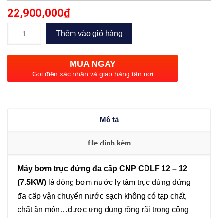
22,900,000
₫
Bơm
Thêm vào giỏ hàng
trục
đứng
MUA NGAY
đa
Gọi điện xác nhận và giao hàng tận nơi
cấp
CNP
CDLF
Mô tả
12
–
file đính kèm
12
(7.5KW)
Máy bơm trục đứng đa cấp CNP CDLF 12 – 12
số
(7.5KW)
là dòng bơm nước ly tâm trục đứng đứng
lượng
đa cấp vận chuyển nước sạch không có tạp chất,
chất ăn mòn…được ứng dụng rộng rãi trong công