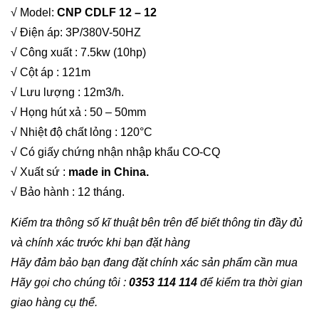
√ Model:
CNP CDLF 12 – 12
√ Điện áp: 3P/380V-50HZ
√ Công xuất : 7.5kw (10hp)
√ Cột áp : 121m
√ Lưu lượng : 12m3/h.
√ Họng hút xả : 50 – 50mm
√ Nhiệt độ chất lỏng : 120°C
√ Có giấy chứng nhận nhập khẩu CO-CQ
√ Xuất sứ :
made in China.
√ Bảo hành : 12 tháng.
Kiểm tra thông số kĩ thuật bên trên để biết thông tin đầy đủ
và chính xác trước khi bạn đặt hàng
Hãy đảm bảo bạn đang đặt chính xác sản phẩm cần mua
Hãy gọi cho chúng tôi :
0353 114 114
để kiểm tra thời gian
giao hàng cụ thể.