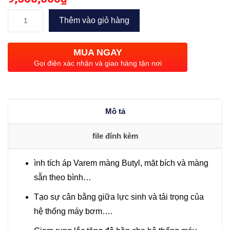
Bình
Thêm vào giỏ hàng
tích
áp
MUA NGAY
Varem
Gọi điện xác nhận và giao hàng tận nơi
R8150
481S4000000
(150L
Mô tả
–
10Bar)
file đính kèm
số
lượng
ình tích áp Varem màng Butyl, mặt bích và màng
sẵn theo bình…
Tạo sự cân bằng giữa lực sinh và tải trọng của
hệ thống máy bơm….