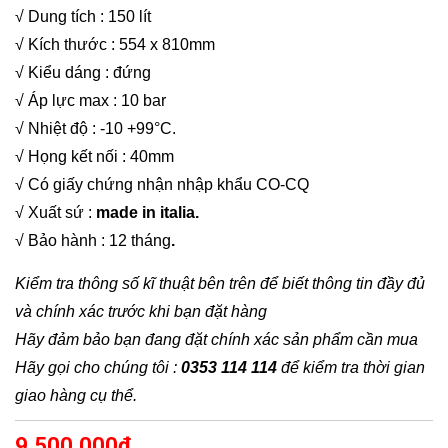
√ Dung tích : 150 lít
√ Kích thước : 554 x 810mm
√ Kiểu dáng : đứng
√ Áp lực max : 10 bar
√ Nhiệt độ : -10 +99°C.
√ Họng kết nối : 40mm
√ Có giấy chứng nhận nhập khẩu CO-CQ
√ Xuất sứ :
made in italia.
√ Bảo hành : 12 tháng
.
Kiểm tra thông số kĩ thuật bên trên để biết thông tin đầy đủ
và chính xác trước khi bạn đặt hàng
Hãy đảm bảo bạn đang đặt chính xác sản phẩm cần mua
Hãy gọi cho chúng tôi :
0353 114 114
để kiểm tra thời gian
giao hàng cụ thể.
9,500,000
₫