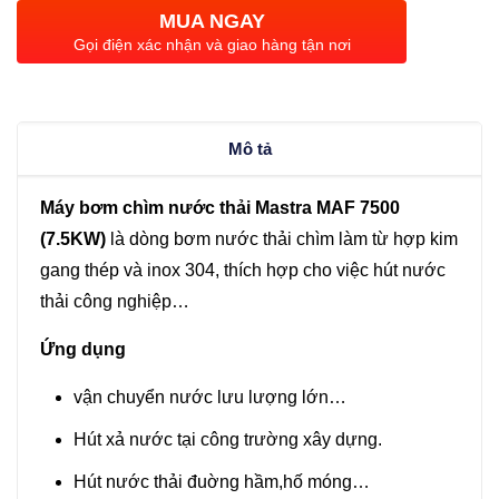
nước
MUA NGAY
thải
Gọi điện xác nhận và giao hàng tận nơi
Mastra
MAF
7500
Mô tả
(7.5KW)
số
Máy bơm chìm nước thải Mastra MAF 7500
lượng
(7.5KW)
là dòng bơm nước thải chìm làm từ hợp kim
gang thép và inox 304, thích hợp cho việc hút nước
thải công nghiệp…
Ứng dụng
vận chuyển nước lưu lượng lớn…
Hút xả nước tại công trường xây dựng.
Hút nước thải đuờng hầm,hố móng…