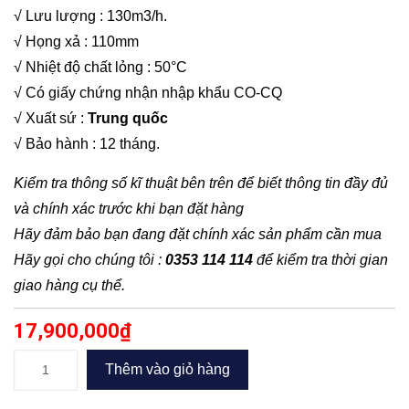
√ Lưu lượng : 130m3/h.
√ Họng xả : 110mm
√ Nhiệt độ chất lỏng : 50°C
√ Có giấy chứng nhận nhập khẩu CO-CQ
√ Xuất sứ :
Trung quốc
√ Bảo hành : 12 tháng.
Kiểm tra thông số kĩ thuật bên trên để biết thông tin đầy đủ
và chính xác trước khi bạn đặt hàng
Hãy đảm bảo bạn đang đặt chính xác sản phẩm cần mua
Hãy gọi cho chúng tôi :
0353 114 114
để kiểm tra thời gian
giao hàng cụ thể.
17,900,000
₫
Bơm
Thêm vào giỏ hàng
chìm