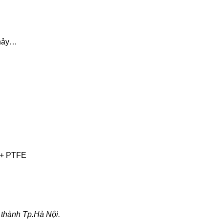
chảy…
 + PTFE
 thành Tp.Hà Nội.