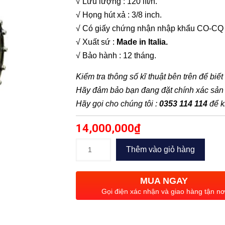
√ Lưu lượng : 120 lít/h.
√ Họng hút xả : 3/8 inch.
√ Có giấy chứng nhận nhập khẩu CO-CQ
√ Xuất sứ :
Made in Italia.
√ Bảo hành : 12 tháng.
Kiểm tra thông số kĩ thuật bên trên để biế
Hãy đảm bảo bạn đang đặt chính xác sả
Hãy gọi cho chúng tôi :
0353 114 114
để k
14,000,000
₫
Bơm
Thêm vào giỏ hàng
định
lường
MUA NGAY
OBL
Gọi điện xác nhận và giao hàng tận nơ
M
120PPSV