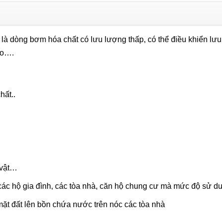
(0.25KW)
số
lượng
là dòng bơm hóa chất có lưu lượng thấp, có thể điều khiển lưu
ao….
hất..
 vật…
ác hộ gia đình, các tòa nhà, căn hộ chung cư mà mức độ sử dung
ặt đất lên bồn chứa nước trên nóc các tòa nhà