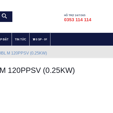
HỖ TRỢ 24/7/365
0353 114 114
–
–
ẮP ĐẶT
TIN TỨC
0 SP
0₫
OBL M 120PPSV (0.25KW)
 M 120PPSV (0.25KW)