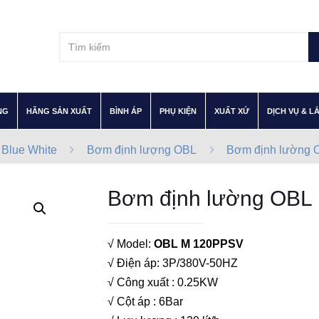
–
–
–
–
–
NG
HÃNG SẢN XUẤT
BÌNH ÁP
PHỤ KIỆN
XUẤT XỨ
DỊCH VỤ & L
 Blue White
Bơm định lượng OBL
Bơm định lường 
Bơm định lường OBL
√ Model:
OBL M 120PPSV
√ Điện áp: 3P/380V-50HZ
√ Công xuất : 0.25KW
√ Cột áp : 6Bar