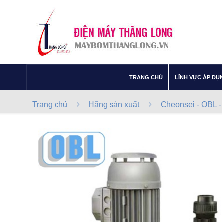
–
TRANG CHỦ
LĨNH VỰC ÁP DỤ
Trang chủ
Hãng sản xuất
Cheonsei - OBL -