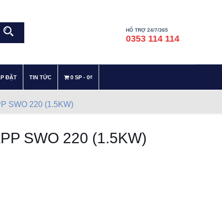
HỖ TRỢ 24/7/365
0353 114 114
–
–
ẮP ĐẶT
TIN TỨC
0 SP
0₫
PP SWO 220 (1.5KW)
APP SWO 220 (1.5KW)