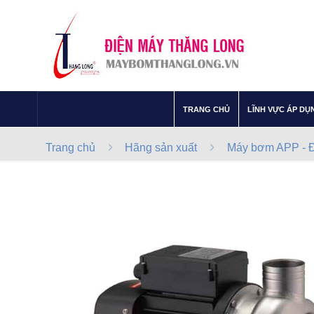
–
TRANG CHỦ
LĨNH VỰC ÁP DỤ
Trang chủ
Hãng sản xuất
Máy bơm APP - Đ