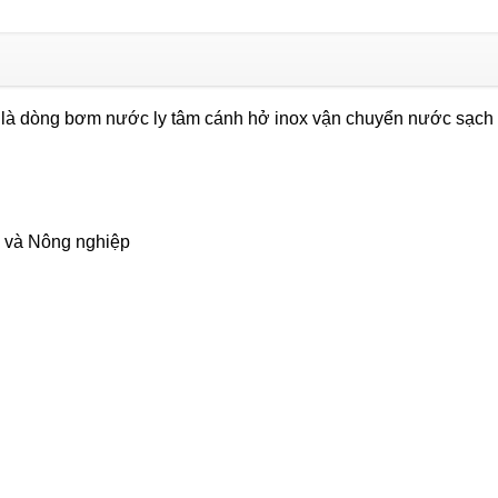
APP
SWO
220
(1.5KW)
là dòng bơm nước ly tâm cánh hở inox vận chuyển nước sạch 
số
lượng
 và Nông nghiệp