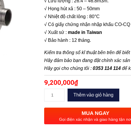
√ Lưu lượng : 26.4 – 46.8m3/h.
√ Họng hút xả : 50 – 50mm
√ Nhiệt độ chất lỏng : 80°C
√ Có giấy chứng nhận nhập khẩu CO-CQ
√ Xuất sứ :
made in Taiwan
√ Bảo hành : 12 tháng.
Kiểm tra thông số kĩ thuật bên trên để biế
Hãy đảm bảo bạn đang đặt chính xác sả
Hãy gọi cho chúng tôi :
0353 114 114
để k
9,200,000
₫
Bơm
Thêm vào giỏ hàng
ly
tâm
MUA NGAY
cánh
Gọi điện xác nhận và giao hàng tận nơ
hở