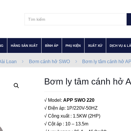
–
–
–
–
–
NG
HÃNG SẢN XUẤT
BÌNH ÁP
PHỤ KIỆN
XUẤT XỨ
DỊCH VỤ & L
ài Loan
Bơm cánh hở SWO
Bơm ly tâm cánh hở A
Bơm ly tâm cánh hở 
√ Model:
APP SWO 220
√ Điện áp: 1P/220V-50HZ
√ Công xuất : 1.5KW (2HP)
√ Cột áp : 10 – 13.5m