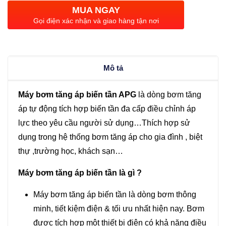
áp
MUA NGAY
biến
Gọi điện xác nhận và giao hàng tận nơi
tần
APG
403
Mô tả
(1.0KW)
số
Máy bơm tăng áp biến tần APG
là dòng bơm tăng
lượng
áp tự động tích hợp biến tần đa cấp điều chỉnh áp
lực theo yêu cầu người sử dụng…Thích hợp sử
dụng trong hệ thống bơm tăng áp cho gia đình , biệt
thự ,trường học, khách sạn…
Máy bơm tăng áp biến tần là gì ?
Máy bơm tăng áp biến tần là dòng bơm thông
minh, tiết kiệm điện & tối ưu nhất hiện nay. Bơm
được tích hợp một thiết bị điện có khả năng điều