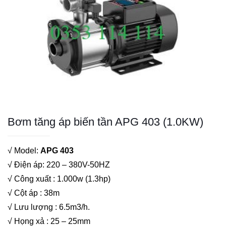
Bơm tăng áp biến tần APG 403 (1.0KW)
√ Model:
APG 403
√ Điện áp: 220 – 380V-50HZ
√ Công xuất : 1.000w (1.3hp)
√ Cột áp : 38m
√ Lưu lượng : 6.5m3/h.
√ Họng xả : 25 – 25mm