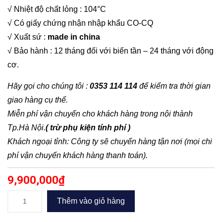
√ Nhiệt độ chất lỏng : 104°C
√ Có giấy chứng nhận nhập khẩu CO-CQ
√ Xuất sứ :
made in china
√ Bảo hành : 12 tháng đối với biến tần – 24 tháng với động
cơ.
Hãy gọi cho chúng tôi :
0353 114 114
để kiểm tra thời gian
giao hàng cụ thể.
Miễn phí vận chuyển cho khách hàng trong nội thành
Tp.Hà Nội.
( trừ phụ kiện tính phí )
Khách ngoại tỉnh: Công ty sẽ chuyển hàng tận nơi (mọi chi
phí vận chuyển khách hàng thanh toán).
9,900,000
₫
Bơm
Thêm vào giỏ hàng
tăng