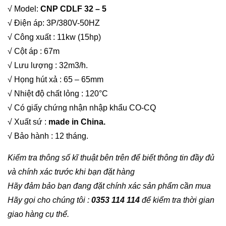
√ Model:
CNP CDLF 32 – 5
√ Điện áp: 3P/380V-50HZ
√ Công xuất : 11kw (15hp)
√ Cột áp : 67m
√ Lưu lượng : 32m3/h.
√ Họng hút xả : 65 – 65mm
√ Nhiệt độ chất lỏng : 120°C
√ Có giấy chứng nhận nhập khẩu CO-CQ
√ Xuất sứ :
made in China.
√ Bảo hành : 12 tháng.
Kiểm tra thông số kĩ thuật bên trên để biết thông tin đầy đủ
và chính xác trước khi bạn đặt hàng
Hãy đảm bảo bạn đang đặt chính xác sản phẩm cần mua
Hãy gọi cho chúng tôi :
0353 114 114
để kiểm tra thời gian
giao hàng cụ thể.