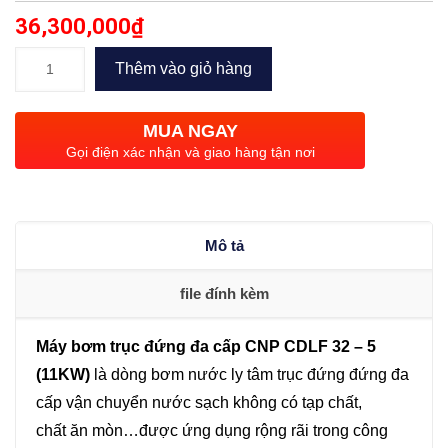
36,300,000
₫
Bơm
Thêm vào giỏ hàng
trục
đứng
MUA NGAY
đa
Gọi điện xác nhận và giao hàng tận nơi
cấp
CNP
CDLF
Mô tả
32
–
file đính kèm
5
(11KW)
Máy bơm trục đứng đa cấp CNP CDLF 32 – 5
số
(11KW)
là dòng bơm nước ly tâm trục đứng đứng đa
lượng
cấp vận chuyển nước sạch không có tạp chất,
chất ăn mòn…được ứng dụng rộng rãi trong công