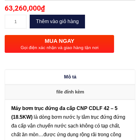
63,260,000
₫
Bơm
Thêm vào giỏ hàng
trục
đứng
MUA NGAY
đa
Gọi điện xác nhận và giao hàng tận nơi
cấp
CNP
CDLF
Mô tả
42
–
file đính kèm
5
(18.5KW)
Máy bơm trục đứng đa cấp CNP CDLF 42 – 5
số
(18.5KW)
là dòng bơm nước ly tâm trục đứng đứng
lượng
đa cấp vận chuyển nước sạch không có tạp chất,
chất ăn mòn…được ứng dụng rộng rãi trong công