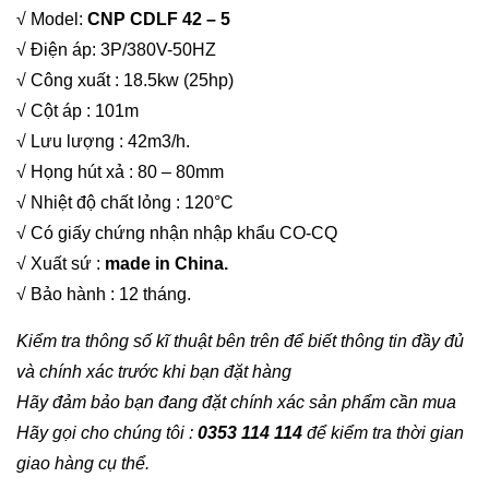
√ Model:
CNP CDLF 42 – 5
√ Điện áp: 3P/380V-50HZ
√ Công xuất : 18.5kw (25hp)
√ Cột áp : 101m
√ Lưu lượng : 42m3/h.
√ Họng hút xả : 80 – 80mm
√ Nhiệt độ chất lỏng : 120°C
√ Có giấy chứng nhận nhập khẩu CO-CQ
√ Xuất sứ :
made in China.
√ Bảo hành : 12 tháng.
Kiểm tra thông số kĩ thuật bên trên để biết thông tin đầy đủ
và chính xác trước khi bạn đặt hàng
Hãy đảm bảo bạn đang đặt chính xác sản phẩm cần mua
Hãy gọi cho chúng tôi :
0353 114 114
để kiểm tra thời gian
giao hàng cụ thể.