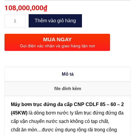
108,000,000
₫
Bơm
Thêm vào giỏ hàng
trục
đứng
MUA NGAY
đa
Gọi điện xác nhận và giao hàng tận nơi
cấp
CNP
CDLF
Mô tả
85
–
file đính kèm
60
-
Máy bơm trục đứng đa cấp CNP CDLF 85 – 60 – 2
2
(45KW)
là dòng bơm nước ly tâm trục đứng đứng đa
(45KW)
cấp vận chuyển nước sạch không có tạp chất,
số
chất ăn mòn…được ứng dụng rộng rãi trong công