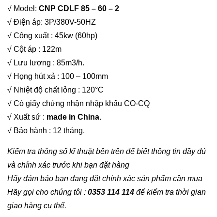
√ Model:
CNP CDLF 85 – 60 – 2
√ Điện áp: 3P/380V-50HZ
√ Công xuất : 45kw (60hp)
√ Cột áp : 122m
√ Lưu lượng : 85m3/h.
√ Họng hút xả : 100 – 100mm
√ Nhiệt độ chất lỏng : 120°C
√ Có giấy chứng nhận nhập khẩu CO-CQ
√ Xuất sứ :
made in China.
√ Bảo hành : 12 tháng.
Kiểm tra thông số kĩ thuật bên trên để biết thông tin đầy đủ
và chính xác trước khi bạn đặt hàng
Hãy đảm bảo bạn đang đặt chính xác sản phẩm cần mua
Hãy gọi cho chúng tôi :
0353 114 114
để kiểm tra thời gian
giao hàng cụ thể.