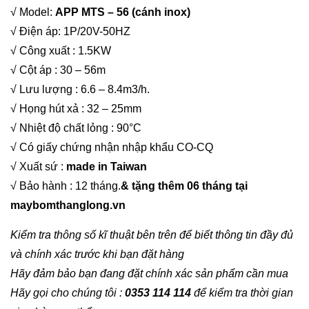
√ Model:
APP MTS – 56 (cánh inox)
√ Điện áp: 1P/20V-50HZ
√ Công xuất : 1.5KW
√ Cột áp : 30 – 56m
√ Lưu lượng : 6.6 – 8.4m3/h.
√ Họng hút xả : 32 – 25mm
√ Nhiệt độ chất lỏng : 90°C
√ Có giấy chứng nhận nhập khẩu CO-CQ
√ Xuất sứ :
made in Taiwan
√ Bảo hành : 12 tháng.
& tặng thêm 06 tháng tại
maybomthanglong.vn
Kiểm tra thông số kĩ thuật bên trên để biết thông tin đầy đủ
và chính xác trước khi bạn đặt hàng
Hãy đảm bảo bạn đang đặt chính xác sản phẩm cần mua
Hãy gọi cho chúng tôi :
0353 114 114
để kiểm tra thời gian