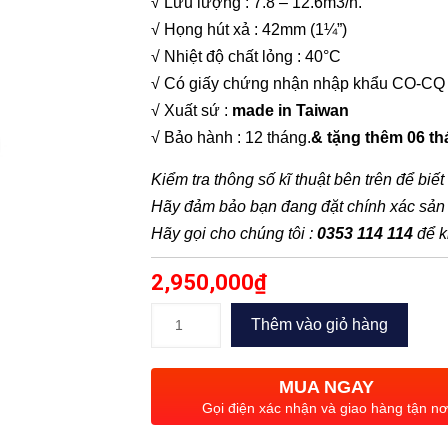
√ Lưu lượng : 7.8 – 12.6m3/h.
√ Họng hút xả : 42mm (1¼”)
√ Nhiệt độ chất lỏng : 40°C
√ Có giấy chứng nhận nhập khẩu CO-CQ
√ Xuất sứ :
made in Taiwan
√ Bảo hành : 12 tháng.
& tặng thêm 06 t
Kiểm tra thông số kĩ thuật bên trên để biế
Hãy đảm bảo bạn đang đặt chính xác sả
Hãy gọi cho chúng tôi :
0353 114 114
để k
2,950,000
₫
Máy
Thêm vào giỏ hàng
bơm
chìm
MUA NGAY
nước
Gọi điện xác nhận và giao hàng tận nơ
thải