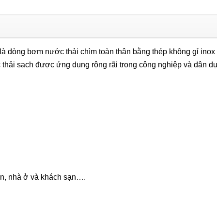
APP
BAS
–
300
là dòng bơm nước thải chìm toàn thân bằng thép không gỉ inox
(250w)
thải sạch được ứng dụng rộng rãi trong công nghiệp và dân 
số
lượng
ện, nhà ở và khách sạn….