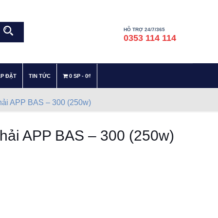
HỖ TRỢ 24/7/365
0353 114 114
–
–
ẮP ĐẶT
TIN TỨC
0 SP
0₫
hải APP BAS – 300 (250w)
hải APP BAS – 300 (250w)