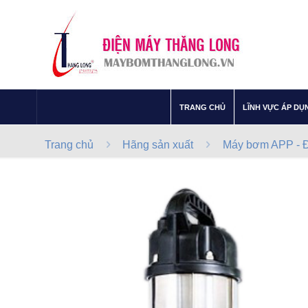
–
TRANG CHỦ
LĨNH VỰC ÁP DỤ
Trang chủ
Hãng sản xuất
Máy bơm APP - Đ