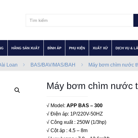
–
–
–
–
–
NG
HÃNG SẢN XUẤT
BÌNH ÁP
PHỤ KIỆN
XUẤT XỨ
DỊCH VỤ & L
ài Loan
BAS/BAV/MAS/BAH
Máy bơm chìm nước t
Máy bơm chìm nước t
√ Model:
APP BAS – 300
√ Điện áp: 1P/220V-50HZ
√ Công xuất : 250W (1/3hp)
√ Cột áp : 4.5 – 8m