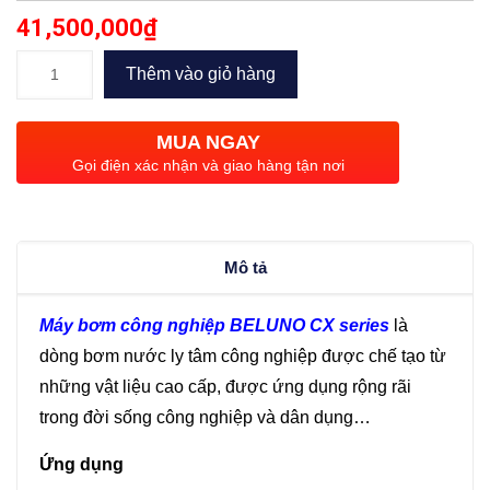
41,500,000
₫
Máy
Thêm vào giỏ hàng
bơm
công
MUA NGAY
nghiệp
Gọi điện xác nhận và giao hàng tận nơi
Beluno
CX50-
250/22
Mô tả
(22kw)
số
Máy bơm công nghiệp BELUNO CX series
là
lượng
dòng bơm nước ly tâm công nghiệp được chế tạo từ
những vật liệu cao cấp, được ứng dụng rộng rãi
trong đời sống công nghiệp và dân dụng…
Ứng dụng