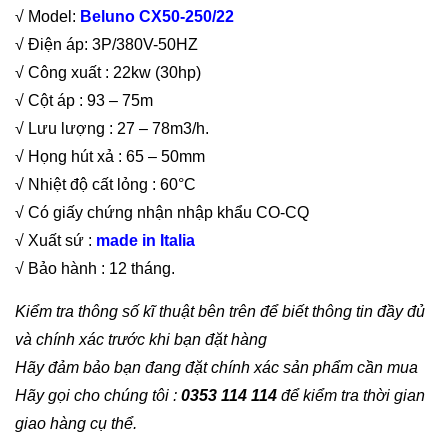
√ Model:
Beluno CX50-250/22
√ Điện áp: 3P/380V-50HZ
√ Công xuất : 22kw (30hp)
√ Cột áp : 93 – 75m
√ Lưu lượng : 27 – 78m3/h.
√ Họng hút xả : 65 – 50mm
√ Nhiệt độ cất lỏng : 60°C
√ Có giấy chứng nhận nhập khẩu CO-CQ
√ Xuất sứ :
made in Italia
√ Bảo hành : 12 tháng.
Kiểm tra thông số kĩ thuật bên trên để biết thông tin đầy đủ
và chính xác trước khi bạn đặt hàng
Hãy đảm bảo bạn đang đặt chính xác sản phẩm cần mua
Hãy gọi cho chúng tôi :
0353 114 114
để kiểm tra thời gian
giao hàng cụ thể.