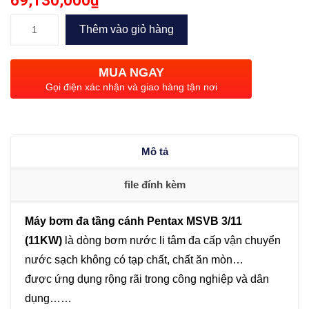
69,130,000
₫
Máy
Thêm vào giỏ hàng
bơm
đa
MUA NGAY
tầng
Gọi điện xác nhận và giao hàng tận nơi
cánh
Pentax
MSVB
Mô tả
3/11
(11KW)
file đính kèm
số
lượng
Máy bơm đa tầng cánh Pentax MSVB 3/11
(11KW)
là dòng bơm nước li tâm đa cấp vận chuyển
nước sạch không có tạp chất, chất ăn mòn…
được ứng dụng rộng rãi trong công nghiệp và dân
dụng……