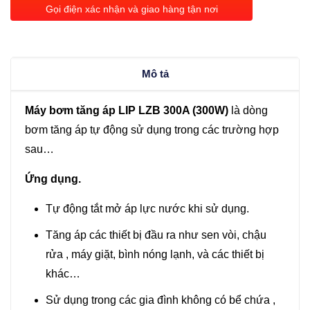
áp
Gọi điện xác nhận và giao hàng tận nơi
LIP
LZB
300A
Mô tả
(300W)
số
Máy bơm tăng áp LIP LZB 300A (300W)
là dòng
lượng
bơm tăng áp tự động sử dụng trong các trường hợp
sau…
Ứng dụng.
Tự động tắt mở áp lực nước khi sử dụng.
Tăng áp các thiết bị đầu ra như sen vòi, chậu
rửa , máy giặt, bình nóng lạnh, và các thiết bị
khác…
Sử dụng trong các gia đình không có bể chứa ,