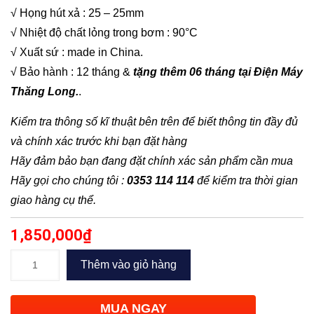
√ Họng hút xả : 25 – 25mm
√ Nhiệt độ chất lỏng trong bơm : 90°C
√ Xuất sứ : made in China.
√ Bảo hành : 12 tháng &
tặng thêm 06 tháng tại Điện Máy
Thăng Long.
.
Kiểm tra thông số kĩ thuật bên trên để biết thông tin đầy đủ
và chính xác trước khi bạn đặt hàng
Hãy đảm bảo bạn đang đặt chính xác sản phẩm cần mua
Hãy gọi cho chúng tôi :
0353 114 114
để kiểm tra thời gian
giao hàng cụ thể.
1,850,000
₫
Máy
Thêm vào giỏ hàng
bơm
tăng
MUA NGAY