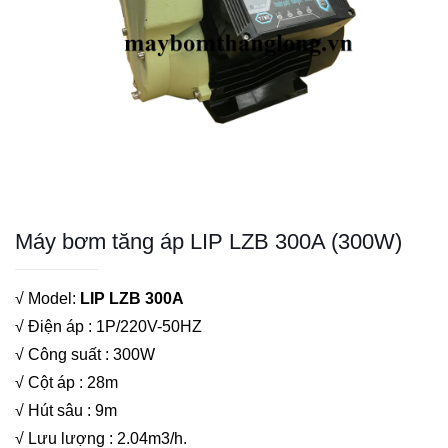
Máy bơm tăng áp LIP LZB 300A (300W)
√ Model:
LIP LZB 300A
√ Điện áp : 1P/220V-50HZ
√ Công suất : 300W
√ Cột áp : 28m
√ Hút sâu : 9m
√ Lưu lượng : 2.04m3/h.