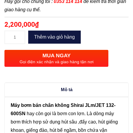
Hãy gọi cho chúng tôi :
0353 114 114
để kiểm tra thời gian
giao hàng cụ thể.
2,200,000
₫
Bơm
Thêm vào giỏ hàng
bán
chân
MUA NGAY
không
Gọi điện xác nhận và giao hàng tận nơi
JLm132-
600S
(600W)
Mô tả
số
lượng
Máy bơm bán chân không Shirai JLm/JET 132-
600SN
hay còn gọi là bơm con lợn. Là dòng máy
bơm thích hợp sử dụng hút sâu ,đẩy cao, hút giếng
khoan, giếng đào, hút bể ngầm, bồn chứa vận