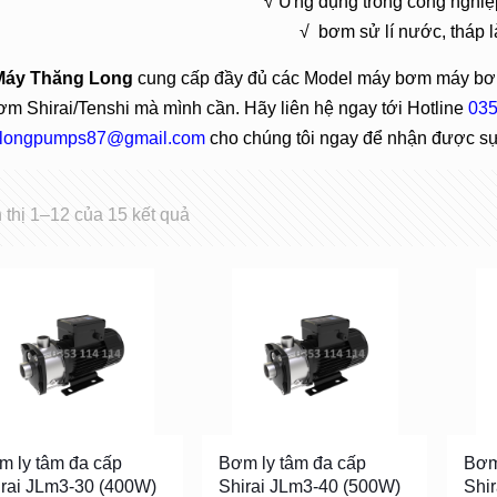
√ Ứng dụng trong công nghiệp
√ bơm sử lí nước, tháp 
Máy Thăng Long
cung cấp đầy đủ các Model máy bơm máy bơm
m Shirai/Tenshi mà mình cần. Hãy liên hệ ngay tới Hotline
035
longpumps87@gmail.com
cho chúng tôi ngay để nhận được sự 
 thị 1–12 của 15 kết quả
m ly tâm đa cấp
Bơm ly tâm đa cấp
Bơm
irai JLm3-30 (400W)
Shirai JLm3-40 (500W)
Shi