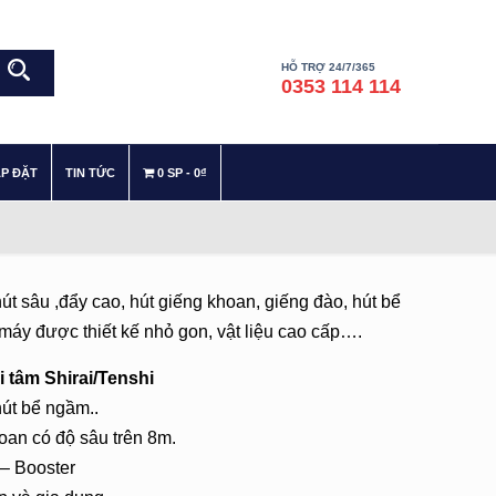
HỖ TRỢ 24/7/365
0353 114 114
–
–
ẮP ĐẶT
TIN TỨC
0 SP
0₫
 sâu ,đẩy cao, hút giếng khoan, giếng đào, hút bể
máy được thiết kế nhỏ gon, vật liệu cao cấp….
 tâm Shirai/Tenshi
út bể ngầm..
hoan có độ sâu trên 8m.
– Booster