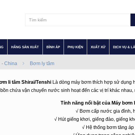
–
–
–
–
–
NG
HÃNG SẢN XUẤT
BÌNH ÁP
PHỤ KIỆN
XUẤT XỨ
DỊCH VỤ & L
- China
Bơm ly tâm
ơm li tâm
Shirai/Tenshi
Là dòng máy bơm thích hợp sử dụng hút
bồn chứa vận chuyển nước sinh hoạt đến các vị trí khác nhau, 
Tính năng nổi bật của Máy bơm li
√ Bơm cấp nước gia đình, h
√ Hút giếng khơi, giếng đào, giếng k
√ Hệ thống bơm tăng áp 