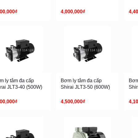
700,000
₫
4,000,000
₫
4,4
m ly tâm đa cấp
Bơm ly tâm đa cấp
Bơm
irai JLT3-40 (500W)
Shirai JLT3-50 (600W)
Shi
100,000
₫
4,500,000
₫
4,1