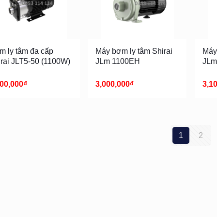
m ly tâm đa cấp
Máy bơm ly tâm Shirai
Máy 
irai JLT5-50 (1100W)
JLm 1100EH
JLm
900,000
₫
3,000,000
₫
3,1
1
2