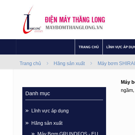
–
TRANG CHỦ
LĨNH VỰC ÁP DỤ
Trang chủ
Hãng sản xuất
Máy bơm SHIRAI 
Máy b
ngầm, 
Danh mục
Lĩnh vực áp dụng
Hãng sản xuất
Máy Bơm GRUNDFOS - EU