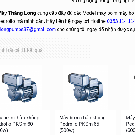
√ Ứng dụng trong công nghiệp
Máy Thăng Long
cung cấp đầy đủ các Model máy bơm máy bơm
drollo mà mình cần. Hãy liên hệ ngay tới Hotline
0353 114 11
longpumps87@gmail.com
cho chúng tôi ngay để nhận được sự 
 thị tất cả 11 kết quả
y bơm chân không
Máy bơm chân không
Máy
drollo PKSm 60
Pedrollo PKSm 65
Ped
70w)
(500w)
(60