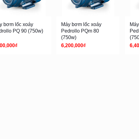
y bơm lốc xoáy
Máy bơm lốc xoáy
Máy
drollo PQ 90 (750w)
Pedrollo PQm 80
Ped
(750w)
(75
800,000
₫
6,200,000
₫
6,4