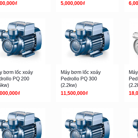
600,000
₫
5,000,000
₫
6,0
y bơm lốc xoáy
Máy bơm lốc xoáy
Máy
drollo PQ 200
Pedrollo PQ 300
Ped
5kw)
(2.2kw)
(2.2
,000,000
₫
11,500,000
₫
18,