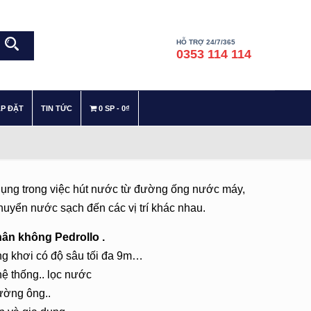
HỖ TRỢ 24/7/365
0353 114 114
–
–
ẮP ĐẶT
TIN TỨC
0 SP
0₫
ụng trong việc hút nước từ đường ống nước máy,
huyển nước sạch đến các vị trí khác nhau.
ân không Pedrollo .
ng khơi có độ sâu tối đa 9m…
ệ thống.. lọc nước
đường ông..