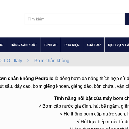
–
–
–
–
–
NG
HÃNG SẢN XUẤT
BÌNH ÁP
PHỤ KIỆN
XUẤT XỨ
DỊCH VỤ & L
LO - Italy
Bơm chân không
ơm chân không Pedrollo
là dòng bơm đa năng thích hợp sử d
t sâu, đẩy cao, bơm giếng khoan, giếng đào, bồn chứa , vận c
Tính năng nổi bật của máy bơm ch
√ Bơm cấp nước gia đình, hút bể ngầm, giế
√ Hệ thống bơm cấp nước sạch, h
√ Hút trực tiếp nước từ 