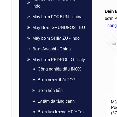
Indo
Điện 
Máy bơm FOREUN - china
bơm Pe
Thang
Máy Bơm GRUNDFOS - EU
Máy bơm SHIMIZU - Indo
Hiển
Bơm Awashi - China
Máy bơm PEDROLLO - Italy
Công nghiệp đầu INOX
Bơm nước thải TOP
Bơm hỏa tiễn
Ly tâm đa tầng cánh
Má
Pe
Bơm lưu lượng HF/HFm
(3