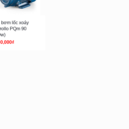
 bơm lốc xoáy
rollo PQm 90
0w)
00,000
₫