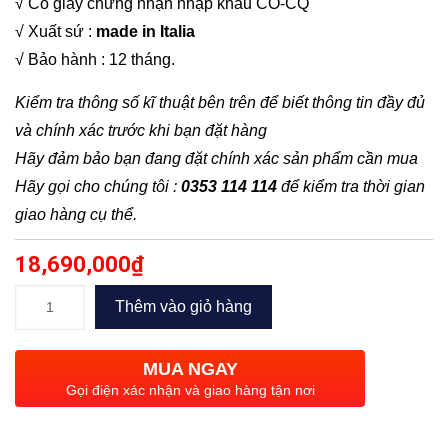
√ Có giấy chứng nhận nhập khẩu CO-CQ
√ Xuất sứ :
made in Italia
√ Bảo hành : 12 tháng.
Kiểm tra thông số kĩ thuật bên trên để biết thông tin đầy đủ
và chính xác trước khi bạn đặt hàng
Hãy đảm bảo bạn đang đặt chính xác sản phẩm cần mua
Hãy gọi cho chúng tôi :
0353 114 114
để kiểm tra thời gian
giao hàng cụ thể.
18,690,000
₫
Bơm
Thêm vào giỏ hàng
chìm
giếng
MUA NGAY
khoan
Gọi điện xác nhận và giao hàng tận nơi
4inch
Pentax