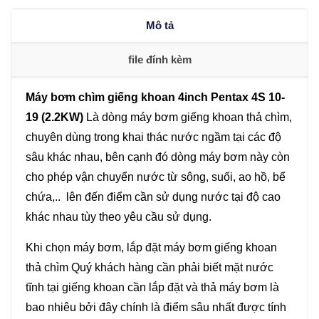
4S
Mô tả
10-
19
file đính kèm
(2.2KW)
số
Máy bơm chìm giếng khoan 4inch Pentax 4S 10-
lượng
19 (2.2KW)
Là dòng máy bơm giếng khoan thả chìm,
chuyên dùng trong khai thác nước ngầm tại các độ
sâu khác nhau, bên cạnh đó dòng máy bơm này còn
cho phép vận chuyển nước từ sông, suối, ao hồ, bể
chứa,.. lên đến điểm cần sử dụng nước tại độ cao
khác nhau tùy theo yêu cầu sử dụng.
Khi chọn máy bơm, lắp đặt máy bơm giếng khoan
thả chìm Quý khách hàng cần phải biết mặt nước
tĩnh tại giếng khoan cần lắp đặt và thả máy bơm là
bao nhiêu bởi đây chính là điểm sâu nhất được tính