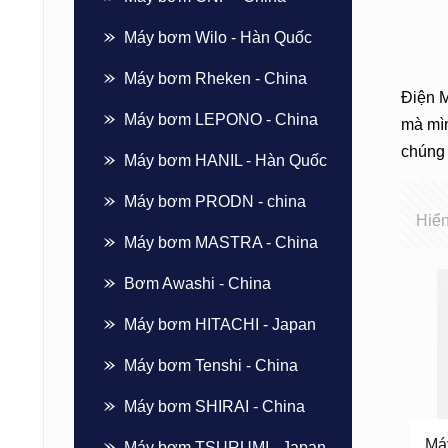
Máy bơm Wilo - Hàn Quốc
Máy bơm Rheken - China
Điện 
Máy bơm LEPONO - China
mà mìn
chúng 
Máy bơm HANIL - Hàn Quốc
Máy bơm PRODN - china
Hiển
Máy bơm MASTRA - China
Bơm Awashi - China
Máy bơm HITACHI - Japan
Máy bơm Tenshi - China
Máy bơm SHIRAI - China
Má
Máy bơm TSURUMI - Japan