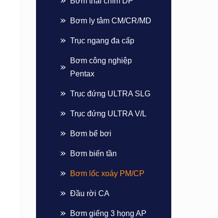
Bơm thải chìm DP
Bơm ly tâm CM/CR/MD
Trục ngang đa cấp
Bơm công nghiệp
Pentax
Trục đứng ULTRA SLG
Trục đứng ULTRA V/L
Bơm bể bơi
Bơm biến tần
Bơm lốc xoáy PM/CP
Đầu rời CA
Bơm giếng 3 họng AP