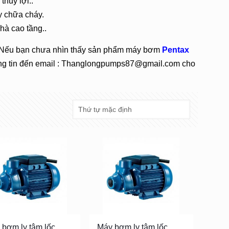
thủy lợi..
 chữa cháy.
à cao tầng..
 Nếu bạn chưa nhìn thấy sản phẩm máy bơm
Pentax
hông tin đến email : Thanglongpumps87@gmail.com cho
 bơm ly tâm lốc
Máy bơm ly tâm lốc