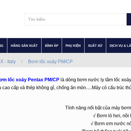
–
–
–
–
–
NG
HÃNG SẢN XUẤT
BÌNH ÁP
PHỤ KIỆN
XUẤT XỨ
DỊCH VỤ & L
- Italy
Bơm lốc xoáy PM/CP
ơm lốc xoáy Pentax PM/CP
là dòng bơm nước ly tâm lốc xoá
ệu cao cấp và thép không gỉ, chống ăn mòn….Máy có cấu trúc th
Tính năng nổi bật của máy bơ
√ Bơm lò hơi, nồi 
√ Bơm ơm nước nó