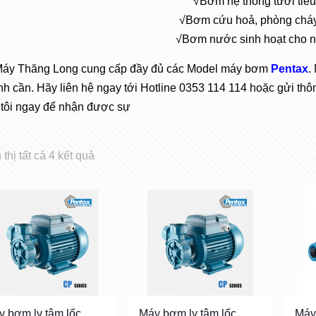
√Bơm hệ thống tưới tiêu 
√Bơm cứu hoả, phòng cháy
√Bơm nước sinh hoạt cho nh
Máy Thăng Long cung cấp đầy đủ các Model máy bơm
Pentax
.
h cần. Hãy liên hệ ngay tới Hotline 0353 114 114 hoặc gửi t
tôi ngay để nhận được sự
 thị tất cả 4 kết quả
y bơm ly tâm lốc
Máy bơm ly tâm lốc
Máy