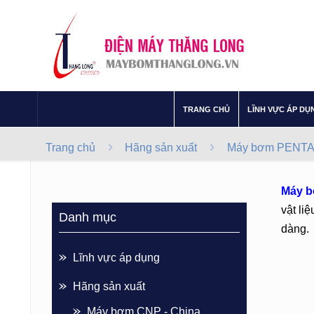
–
TRANG CHỦ
LĨNH VỰC ÁP DỤ
Trang chủ
Hãng sản xuất
Máy bơm PENTAX 
Máy b
vật li
Danh mục
dàng.
Lĩnh vực áp dụng
Hãng sản xuất
Máy bơm CNP - China