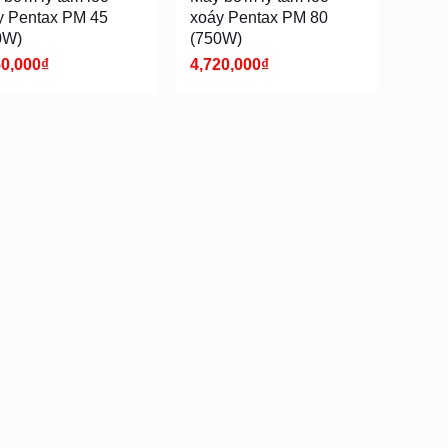
y Pentax PM 45
xoáy Pentax PM 80
0W)
(750W)
50,000
₫
4,720,000
₫