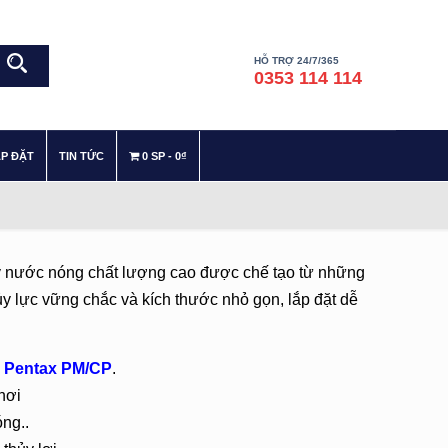
HỖ TRỢ 24/7/365
0353 114 114
–
–
ẮP ĐẶT
TIN TỨC
0 SP
0₫
y nước nóng chất lượng cao được chế tạo từ những
ủy lực vững chắc và kích thước nhỏ gọn, lắp đặt dễ
m
Pentax PM/CP
.
hơi
ng..