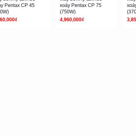
áy Pentax CP 45
xoáy Pentax CP 75
xoá
70W)
(750W)
(37
960,000
₫
4,960,000
₫
3,8