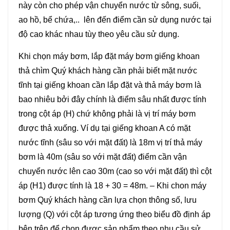
này còn cho phép vận chuyển nước từ sông, suối,
ao hồ, bể chứa,.. lên đến điểm cần sử dụng nước tại
độ cao khác nhau tùy theo yêu cầu sử dụng.
Khi chọn máy bơm, lắp đặt máy bơm giếng khoan
thả chìm Quý khách hàng cần phải biết mặt nước
tĩnh tại giếng khoan cần lắp đặt và thả máy bơm là
bao nhiêu bởi đây chính là điểm sâu nhất được tính
trong cột áp (H) chứ không phải là vị trí máy bơm
được thả xuống. Ví dụ tại giếng khoan A có mặt
nước tĩnh (sâu so với mặt đất) là 18m vị trí thả máy
bơm là 40m (sâu so với mặt đất) điểm cần vận
chuyển nước lên cao 30m (cao so với mặt đất) thì cột
áp (H1) được tính là 18 + 30 = 48m. – Khi chon máy
bơm Quý khách hàng cần lựa chọn thông số, lưu
lượng (Q) với cột áp tương ứng theo biểu đồ định áp
bên trên để chọn được sản phẩm theo nhu cầu sử