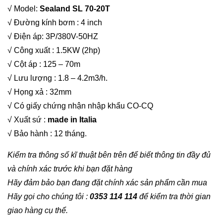
√ Model:
Sealand SL 70-20T
√ Đường kính bơm : 4 inch
√ Điện áp: 3P/380V-50HZ
√ Công xuất : 1.5KW (2hp)
√ Cột áp : 125 – 70m
√ Lưu lượng : 1.8 – 4.2m3/h.
√ Họng xả : 32mm
√ Có giấy chứng nhận nhập khẩu CO-CQ
√ Xuất sứ :
made in Italia
√ Bảo hành : 12 tháng.
Kiểm tra thông số kĩ thuật bên trên để biết thông tin đầy đủ
và chính xác trước khi bạn đặt hàng
Hãy đảm bảo bạn đang đặt chính xác sản phẩm cần mua
Hãy gọi cho chúng tôi :
0353 114 114
để kiểm tra thời gian
giao hàng cụ thể.