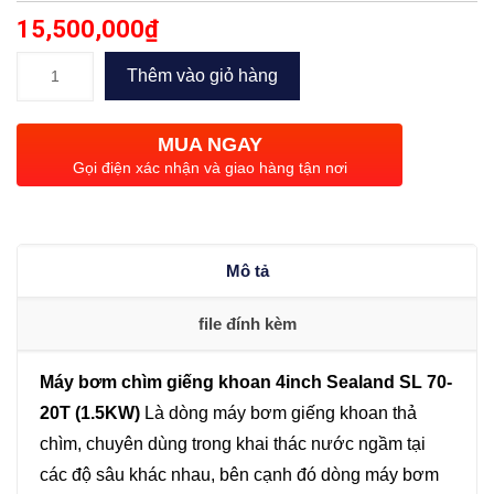
15,500,000
₫
Bơm
Thêm vào giỏ hàng
chìm
giếng
MUA NGAY
khoan
Gọi điện xác nhận và giao hàng tận nơi
4inch
Sealand
SL
Mô tả
70-
20T
file đính kèm
(1.5KW)
số
Máy bơm chìm giếng khoan 4inch Sealand SL 70-
lượng
20T (1.5KW)
Là dòng máy bơm giếng khoan thả
chìm, chuyên dùng trong khai thác nước ngầm tại
các độ sâu khác nhau, bên cạnh đó dòng máy bơm