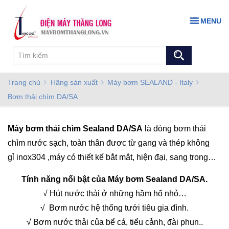
MENU
Trang chủ
Hãng sản xuất
Máy bơm SEALAND - Italy
Bơm thải chìm DA/SA
Máy bơm thải chìm Sealand DA/SA
là dòng bơm thải
chìm nước sạch, toàn thân đươc từ gang và thép không
gỉ inox304 ,máy có thiết kế bắt mắt, hiện đại, sang trong…
Tính năng nổi bật của Máy bơm Sealand DA/SA.
√ Hút nước thải ở những hầm hố nhỏ…
√ Bơm nước hệ thống tưới tiêu gia đình.
√ Bơm nước thải của bể cá, tiểu cảnh, đài phun..