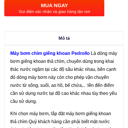
giếng
MUA NGAY
khoan
Gọi điện xác nhận và giao hàng tận nơi
6inch
Pedrollo
6SR44/8-
Mô tả
PD
(11KW)
Máy bơm chìm giếng khoan Pedrollo
Là dòng máy
số
bơm giếng khoan thả chìm, chuyên dùng trong khai
lượng
thác nước ngầm tại các độ sâu khác nhau, bên cạnh
đó dòng máy bơm này còn cho phép vận chuyển
nước từ sông, suối, ao hồ, bể chứa,.. lên đến điểm
cần sử dụng nước tại độ cao khác nhau tùy theo yêu
cầu sử dụng.
Khi chọn máy bơm, lắp đặt máy bơm giếng khoan
thả chìm Quý khách hàng cần phải biết mặt nước