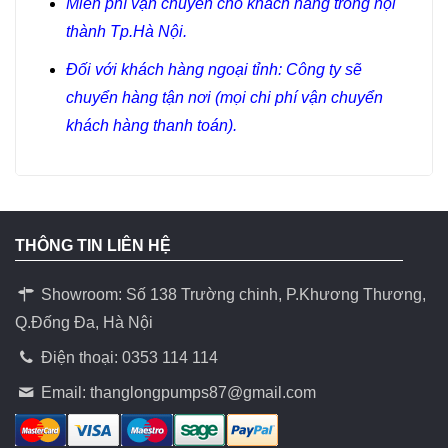
Miễn phí vận chuyển cho khách hàng trong nội
thành Tp.Hà Nội.
Đối với khách hàng ngoại tỉnh: Công ty sẽ
chuyển hàng tận nơi (mọi chi phí vận chuyển
khách hàng thanh toán).
THÔNG TIN LIÊN HỆ
Showroom: Số 138 Trường chinh, P.Khương Thương,
Q.Đống Đa, Hà Nội
Điện thoại: 0353 114 114
Email:
thanglongpumps87@gmail.com