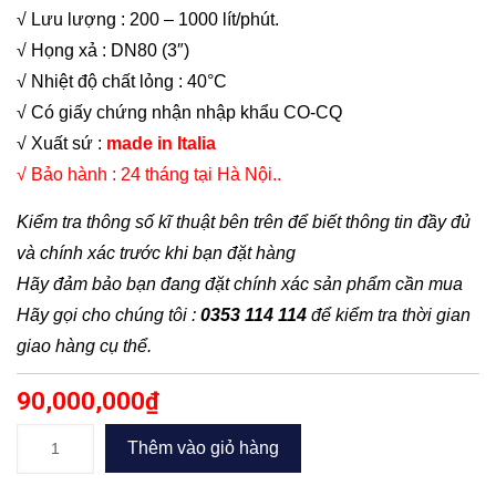
√ Lưu lượng : 200 – 1000 lít/phút.
√ Họng xả : DN80 (3″)
√ Nhiệt độ chất lỏng : 40°C
√ Có giấy chứng nhận nhập khẩu CO-CQ
√ Xuất sứ :
made in Italia
√ Bảo hành : 24 tháng tại Hà Nội..
Kiểm tra thông số kĩ thuật bên trên để biết thông tin đầy đủ
và chính xác trước khi bạn đặt hàng
Hãy đảm bảo bạn đang đặt chính xác sản phẩm cần mua
Hãy gọi cho chúng tôi :
0353 114 114
để kiểm tra thời gian
giao hàng cụ thể.
90,000,000
₫
Bơm
Thêm vào giỏ hàng
chìm