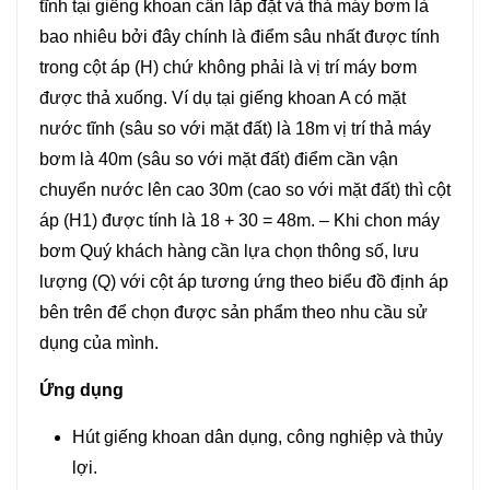
tĩnh tại giếng khoan cần lắp đặt và thả máy bơm là
bao nhiêu bởi đây chính là điểm sâu nhất được tính
trong cột áp (H) chứ không phải là vị trí máy bơm
được thả xuống. Ví dụ tại giếng khoan A có mặt
nước tĩnh (sâu so với mặt đất) là 18m vị trí thả máy
bơm là 40m (sâu so với mặt đất) điểm cần vận
chuyển nước lên cao 30m (cao so với mặt đất) thì cột
áp (H1) được tính là 18 + 30 = 48m. – Khi chon máy
bơm Quý khách hàng cần lựa chọn thông số, lưu
lượng (Q) với cột áp tương ứng theo biểu đồ định áp
bên trên để chọn được sản phẩm theo nhu cầu sử
dụng của mình.
Ứng dụng
Hút giếng khoan dân dụng, công nghiệp và thủy
lợi.