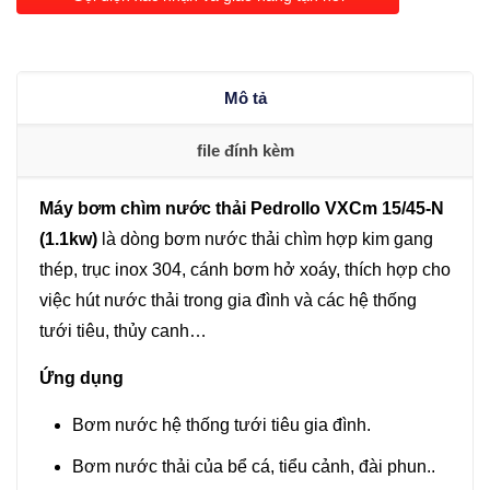
Pedrollo
VXCm
15/45-
Mô tả
N
(1.1kw)
file đính kèm
số
lượng
Máy bơm chìm nước thải Pedrollo VXCm 15/45-N
(1.1kw)
là dòng bơm nước thải chìm hợp kim gang
thép, trục inox 304, cánh bơm hở xoáy, thích hợp cho
việc hút nước thải trong gia đình và các hệ thống
tưới tiêu, thủy canh…
Ứng dụng
Bơm nước hệ thống tưới tiêu gia đình.
Bơm nước thải của bể cá, tiểu cảnh, đài phun..