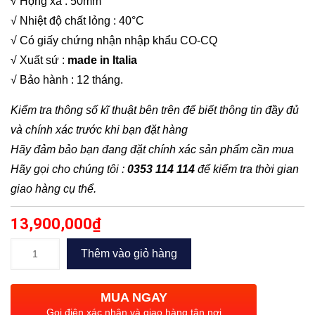
√ Họng xả : 50mm
√ Nhiệt độ chất lỏng : 40°C
√ Có giấy chứng nhận nhập khẩu CO-CQ
√ Xuất sứ :
made in Italia
√ Bảo hành : 12 tháng.
Kiểm tra thông số kĩ thuật bên trên để biết thông tin đầy đủ
và chính xác trước khi bạn đặt hàng
Hãy đảm bảo bạn đang đặt chính xác sản phẩm cần mua
Hãy gọi cho chúng tôi :
0353 114 114
để kiểm tra thời gian
giao hàng cụ thể.
13,900,000
₫
Bơm
Thêm vào giỏ hàng
chìm
nước
MUA NGAY
thải
Gọi điện xác nhận và giao hàng tận nơi