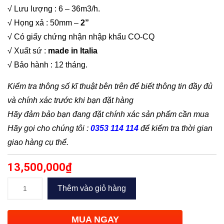
√ Lưu lượng : 6 – 36m3/h.
√ Họng xả : 50mm –
2”
√ Có giấy chứng nhận nhập khẩu CO-CQ
√ Xuất sứ :
made in Italia
√ Bảo hành : 12 tháng.
Kiểm tra thông số kĩ thuật bên trên để biết thông tin đầy đủ
và chính xác trước khi bạn đặt hàng
Hãy đảm bảo bạn đang đặt chính xác sản phẩm cần mua
Hãy gọi cho chúng tôi :
0353 114 114
để kiểm tra thời gian
giao hàng cụ thể.
13,500,000
₫
Bơm
Thêm vào giỏ hàng
chìm
nước
MUA NGAY