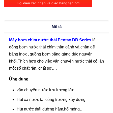
thải
Gọi điện xác nhận và giao hàng tận nơi
Pentax
DBT
100G
Mô tả
(1.35KW)
số
Máy bơm chìm nước thải Pentax DB Series
là
lượng
dòng bơm nước thải chìm thân cánh và chân đế
bằng inox , guồng bơm bằng gàng đúc nguyên
khối,Thích hợp cho việc vận chuyển nước thải có lẫn
một số chất rắn, chất sơ….
Ứng dụng
vận chuyển nước lưu lượng lớn…
Hút xả nước tại công trường xây dựng.
Hút nước thải đuờng hầm,hố móng…