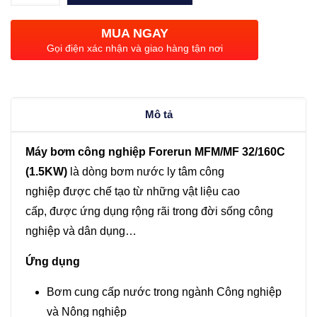
công
nghiệp
MUA NGAY
Forerun
Gọi điện xác nhận và giao hàng tận nơi
MFM
32/160C
(1.5KW)
Mô tả
số
lượng
Máy bơm công nghiệp Forerun MFM/MF 32/160C
(1.5KW)
là dòng bơm nước ly tâm công
nghiệp được chế tạo từ những vật liệu cao
cấp, được ứng dụng rộng rãi trong đời sống công
nghiệp và dân dụng…
Ứng dụng
Bơm cung cấp nước trong ngành Công nghiệp
và Nông nghiệp