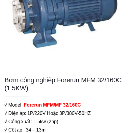
Bơm công nghiệp Forerun MFM 32/160C
(1.5KW)
√ Model:
Forerun MFM/MF 32/160C
√ Điện áp: 1P/220V Hoặc 3P/380V-50HZ
√ Công xuất : 1.5kw (2hp)
√ Cột áp : 34 – 13m