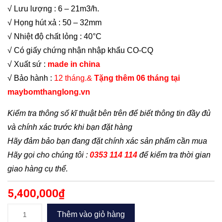
√ Lưu lượng : 6 – 21m3/h.
√ Họng hút xả : 50 – 32mm
√ Nhiệt độ chất lỏng : 40°C
√ Có giấy chứng nhận nhập khẩu CO-CQ
√ Xuất sứ :
made in china
√ Bảo hành :
12 tháng.&
Tặng thêm 06 tháng tại
maybomthanglong.vn
Kiểm tra thông số kĩ thuật bên trên để biết thông tin đầy đủ
và chính xác trước khi bạn đặt hàng
Hãy đảm bảo bạn đang đặt chính xác sản phẩm cần mua
Hãy gọi cho chúng tôi :
0353 114 114
để kiểm tra thời gian
giao hàng cụ thể.
5,400,000
₫
Bơm
Thêm vào giỏ hàng