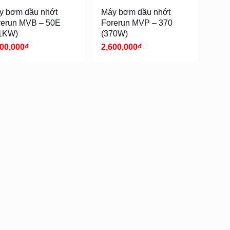
y bơm dầu nhớt
Máy bơm dầu nhớt
rerun MVB – 50E
Forerun MVP – 370
.1KW)
(370W)
200,000
₫
2,600,000
₫