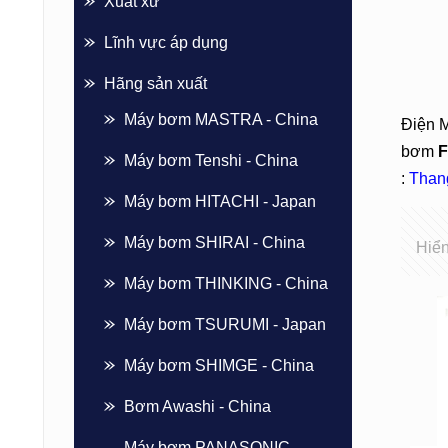
Xuất xứ
Lĩnh vực áp dụng
Hãng sản xuất
Máy bơm MASTRA - China
Điện 
bơm
Máy bơm Tenshi - China
:
Than
Máy bơm HITACHI - Japan
Máy bơm SHIRAI - China
Hiển
Máy bơm THINKING - China
Máy bơm TSURUMI - Japan
Máy bơm SHIMGE - China
Bơm Awashi - China
Máy bơm PANASONIC -