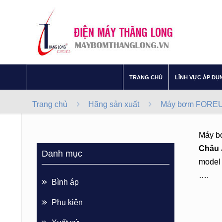
–
TRANG CHỦ
LĨNH VỰC ÁP DỤ
Trang chủ
Hãng sản xuất
Máy bơm FOREUN
Máy 
Châu 
Danh mục
model 
….
Bình áp
Phụ kiện