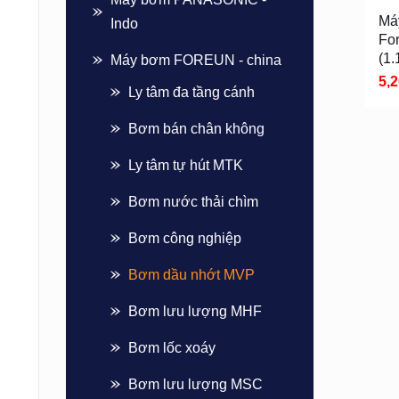
Má
Indo
Fo
(1
Máy bơm FOREUN - china
5,
Ly tâm đa tầng cánh
Bơm bán chân không
Ly tâm tự hút MTK
Bơm nước thải chìm
Bơm công nghiệp
Bơm dầu nhớt MVP
Bơm lưu lượng MHF
Bơm lốc xoáy
Bơm lưu lượng MSC