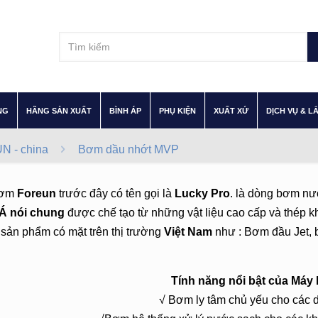
–
–
–
–
–
NG
HÃNG SẢN XUẤT
BÌNH ÁP
PHỤ KIỆN
XUẤT XỨ
DỊCH VỤ & L
 - china
Bơm dầu nhớt MVP
bơm
Foreun
trước đây có tên gọi là
Lucky Pro
. là dòng bơm nư
Á nói chung
được chế tạo từ những vật liệu cao cấp và thép k
sản phẩm có mặt trên thị trường
Việt Nam
như : Bơm đầu Jet, 
Tính năng nổi bật của Máy
√ Bơm ly tâm chủ yếu cho các d