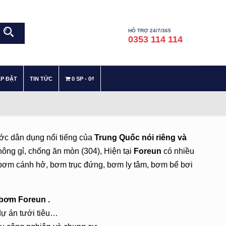
HỖ TRỢ 24/7/365
0353 114 114
–
–
ẮP ĐẶT
TIN TỨC
0 SP
0₫
ớc dân dụng nổi tiếng của
Trung Quốc nói riêng và
hông gỉ, chống ăn mòn (304), Hiện tại
Foreun
có nhiều
bơm cánh hở, bơm trục đứng, bơm ly tâm, bơm bể bơi
 bơm Foreun .
ự án tưới tiêu…