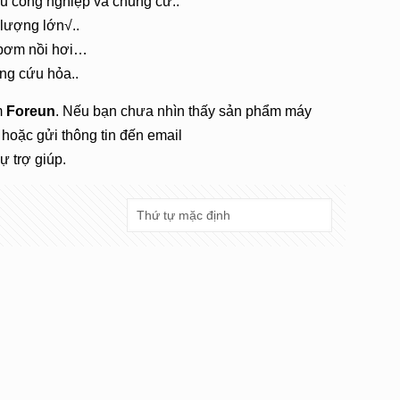
u công nghiệp và chung cư..
 lượng lớn√..
bơm nồi hơi…
ng cứu hỏa..
m
Foreun
. Nếu bạn chưa nhìn thấy sản phẩm máy
hoặc gửi thông tin đến email
 trợ giúp.