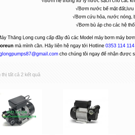
√Bơm hệ thống xử lý nước sạch cho các kh
√Bơm nước bể mặt đất,lưu
√Bơm cứu hỏa, nước nóng, 
√Bơm bù áp cho các hệ thố
Máy Thăng Long cung cấp đầy đủ các Model máy bơm máy bơ
Foreun
mà mình cần. Hãy liên hệ ngay tới Hotline
0353 114 114
glongpumps87@gmail.com
cho chúng tôi ngay để nhận được sự
 thị tất cả 2 kết quả