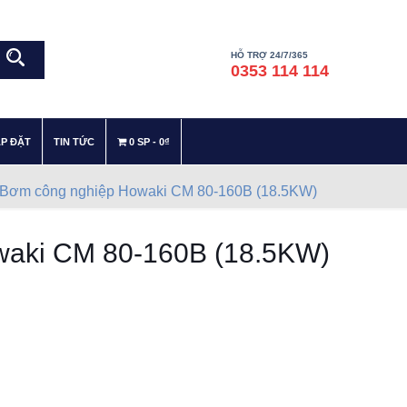
HỖ TRỢ 24/7/365
0353 114 114
–
–
ẮP ĐẶT
TIN TỨC
0 SP
0₫
Bơm công nghiệp Howaki CM 80-160B (18.5KW)
waki CM 80-160B (18.5KW)