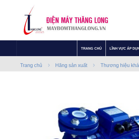
–
TRANG CHỦ
LĨNH VỰC ÁP DỤ
Trang chủ
Hãng sản xuất
Thương hiệu khá