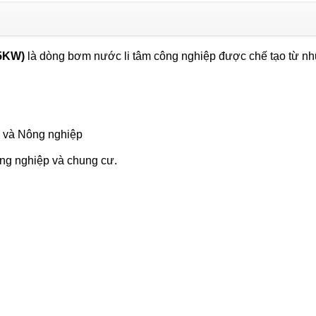
160B
(18.5KW)
số
.5KW)
là dòng bơm nước li tâm công nghiệp được chế tạo từ nh
lượng
 và Nông nghiệp
ng nghiệp và chung cư.