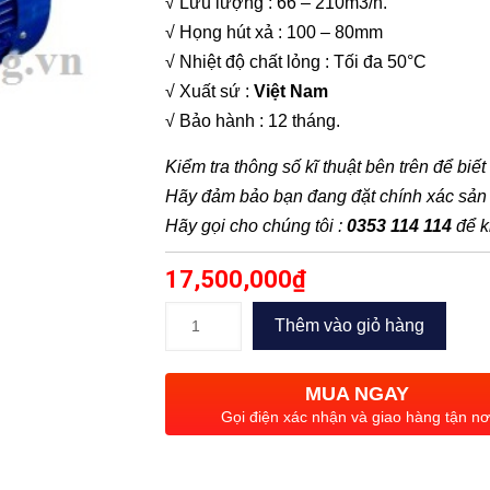
√ Lưu lượng : 66 – 210m3/h.
√ Họng hút xả : 100 – 80mm
√ Nhiệt độ chất lỏng : Tối đa 50°C
√ Xuất sứ :
Việt Nam
√ Bảo hành : 12 tháng.
Kiểm tra thông số kĩ thuật bên trên để biế
Hãy đảm bảo bạn đang đặt chính xác sả
Hãy gọi cho chúng tôi :
0353 114 114
để k
17,500,000
₫
Bơm
Thêm vào giỏ hàng
công
nghiệp
MUA NGAY
Howaki
Gọi điện xác nhận và giao hàng tận nơ
CM
80-