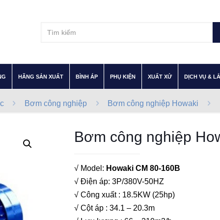
–
–
–
–
–
NG
HÃNG SẢN XUẤT
BÌNH ÁP
PHỤ KIỆN
XUẤT XỨ
DỊCH VỤ & L
c
Bơm công nghiệp
Bơm công nghiệp Howaki
Bơm công nghiệp Ho
√ Model:
Howaki CM 80-160B
√ Điện áp: 3P/380V-50HZ
√ Công xuất : 18.5KW (25hp)
√ Cột áp : 34.1 – 20.3m