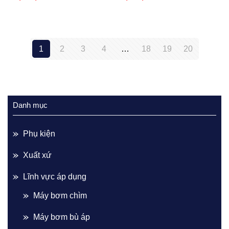
1
2
3
4
…
18
19
20
Danh mục
Phụ kiện
Xuất xứ
Lĩnh vực áp dụng
Máy bơm chìm
Máy bơm bù áp