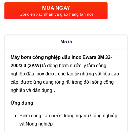
nghiệp
MUA NGAY
đầu
Gọi điện xác nhận và giao hàng tận nơi
inox
Ewara
3M
Mô tả
32-
200/3.0
Máy bơm công nghiệp đầu inox Ewara 3M 32-
(3KW)
200/3.0 (3KW)
là dòng bơm nước ly tâm công
số
nghiệp đầu inox được chế tạo từ những vật liệu cao
lượng
cấp, được ứng dụng rộng rãi trong đời sống công
nghiệp và dân dụng…
Ứng dụng
Bơm cung cấp nước trong ngành Công nghiệp
và Nông nghiệp