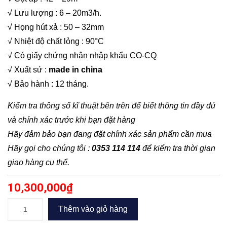
√ Lưu lượng : 6 – 20m3/h.
√ Họng hút xả : 50 – 32mm
√ Nhiệt độ chất lỏng : 90°C
√ Có giấy chứng nhận nhập khẩu CO-CQ
√ Xuất sứ :
made in china
√ Bảo hành : 12 tháng.
Kiểm tra thông số kĩ thuật bên trên để biết thông tin đầy đủ
và chính xác trước khi bạn đặt hàng
Hãy đảm bảo bạn đang đặt chính xác sản phẩm cần mua
Hãy gọi cho chúng tôi :
0353 114 114
để kiểm tra thời gian
giao hàng cụ thể.
10,300,000
₫
Bơm
Thêm vào giỏ hàng
công