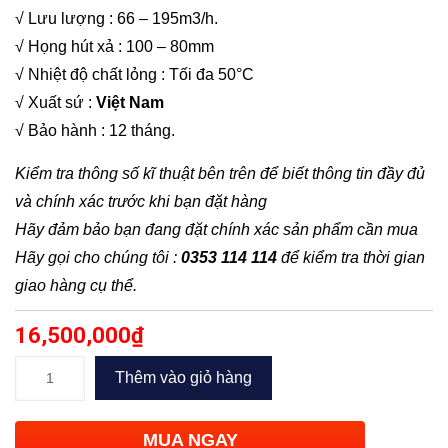
√ Lưu lượng : 66 – 195m3/h.
√ Họng hút xả : 100 – 80mm
√ Nhiệt độ chất lỏng : Tối đa 50°C
√ Xuất sứ :
Việt Nam
√ Bảo hành : 12 tháng.
Kiểm tra thông số kĩ thuật bên trên để biết thông tin đầy đủ
và chính xác trước khi bạn đặt hàng
Hãy đảm bảo bạn đang đặt chính xác sản phẩm cần mua
Hãy gọi cho chúng tôi :
0353 114 114
để kiểm tra thời gian
giao hàng cụ thể.
16,500,000
₫
Bơm
Thêm vào giỏ hàng
công
nghiệp
MUA NGAY