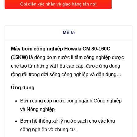
Howaki
Gọi điện xác nhận và giao hàng tận nơi
CM
80-
160C
Mô tả
(15KW)
số
Máy bơm công nghiệp Howaki CM 80-160C
lượng
(15KW)
là dòng bơm nước li tâm công nghiệp được
chế tạo từ những vật liệu cao cấp, được ứng dụng
rộng rãi trong đời sống công nghiệp và dân dụng…
Ứng dụng
Bơm cung cấp nước trong ngành Công nghiệp
và Nông nghiệp
Bơm hệ thống xử lý nước sạch cho các khu
công nghiệp và chung cư.