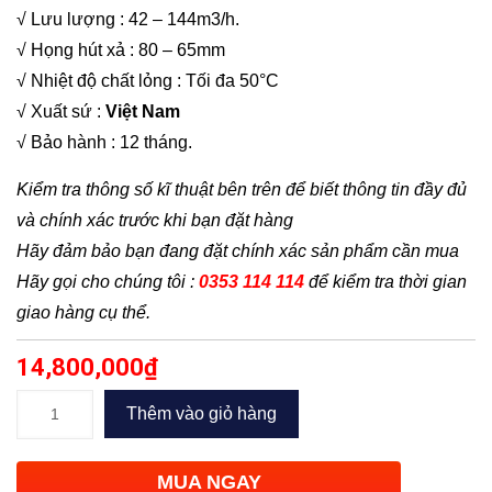
√ Lưu lượng : 42 – 144m3/h.
√ Họng hút xả : 80 – 65mm
√ Nhiệt độ chất lỏng : Tối đa 50°C
√ Xuất sứ :
Việt Nam
√ Bảo hành : 12 tháng.
Kiểm tra thông số kĩ thuật bên trên để biết thông tin đầy đủ
và chính xác trước khi bạn đặt hàng
Hãy đảm bảo bạn đang đặt chính xác sản phẩm cần mua
Hãy gọi cho chúng tôi :
0353 114 114
để kiểm tra thời gian
giao hàng cụ thể.
14,800,000
₫
Bơm
Thêm vào giỏ hàng
công
nghiệp
MUA NGAY