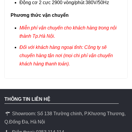
Động cơ 2 cực 2900 vòng/phút 380V/50Hz
Phương thức vận chuyển
Miễn phí vận chuyển cho khách hàng trong nội
thành Tp.Hà Nội.
Đối với khách hàng ngoại tỉnh: Công ty sẽ
chuyển hàng tận nơi (mọi chi phí vận chuyển
khách hàng thanh toán).
THÔNG TIN LIÊN HỆ
Showroom: Số 138 Trường chinh, P.Khương Thương,
Q.Đống Đa, Hà Nội