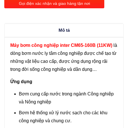
inter
Gọi điện xác nhận và giao hàng tận nơi
CM65-
160B
(11KW)
Mô tả
số
lượng
Máy bơm công nghiệp inter CM65-160B (11KW)
là
dòng bơm nước ly tâm công nghiệp được chế tạo từ
những vật liệu cao cấp, được ứng dụng rộng rãi
trong đời sống công nghiệp và dân dụng…
Ứng dụng
Bơm cung cấp nước trong ngành Công nghiệp
và Nông nghiệp
Bơm hệ thống xử lý nước sạch cho các khu
công nghiệp và chung cư.