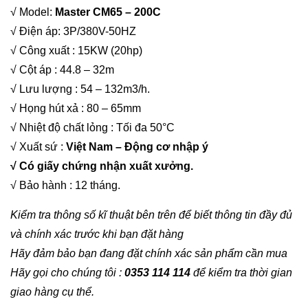
√ Model:
Master CM65 – 200C
√ Điện áp: 3P/380V-50HZ
√ Công xuất : 15KW (20hp)
√ Cột áp : 44.8 – 32m
√ Lưu lượng : 54 – 132m3/h.
√ Họng hút xả : 80 – 65mm
√ Nhiệt độ chất lỏng : Tối đa 50°C
√ Xuất sứ :
Việt Nam – Động cơ nhập ý
√ Có giấy chứng nhận xuất xưởng.
√ Bảo hành : 12 tháng.
Kiểm tra thông số kĩ thuật bên trên để biết thông tin đầy đủ
và chính xác trước khi bạn đặt hàng
Hãy đảm bảo bạn đang đặt chính xác sản phẩm cần mua
Hãy gọi cho chúng tôi :
0353 114 114
để kiểm tra thời gian
giao hàng cụ thể.