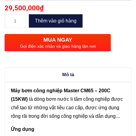
29,500,000
₫
Bơm
Thêm vào giỏ hàng
công
nghiệp
MUA NGAY
Master
Gọi điện xác nhận và giao hàng tận nơi
CM65
–
200C
Mô tả
(15KW)
số
Máy bơm công nghiệp Master CM65 – 200C
lượng
(15KW)
là dòng bơm nước li tâm công nghiệp được
chế tạo từ những vật liệu cao cấp, được ứng dụng
rộng rãi trong đời sống công nghiệp và dân dụng…
Ứng dụng