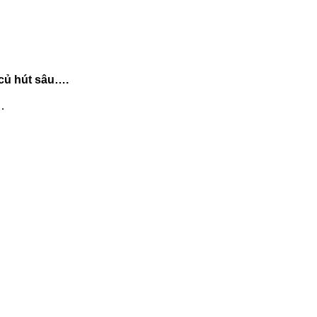
 củ hút sâu….
…