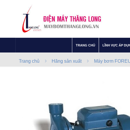
–
TRANG CHỦ
LĨNH VỰC ÁP DỤ
Trang chủ
Hãng sản xuất
Máy bơm FOREUN