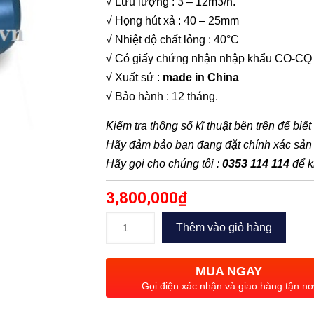
√ Lưu lượng : 3 – 12m3/h.
√ Họng hút xả : 40 – 25mm
√ Nhiệt độ chất lỏng : 40°C
√ Có giấy chứng nhận nhập khẩu CO-CQ
√ Xuất sứ :
made in China
√ Bảo hành : 12 tháng.
Kiểm tra thông số kĩ thuật bên trên để biế
Hãy đảm bảo bạn đang đặt chính xác sả
Hãy gọi cho chúng tôi :
0353 114 114
để k
3,800,000
₫
Bơm
Thêm vào giỏ hàng
ly
tâm
MUA NGAY
Foreun
Gọi điện xác nhận và giao hàng tận nơ
MCP