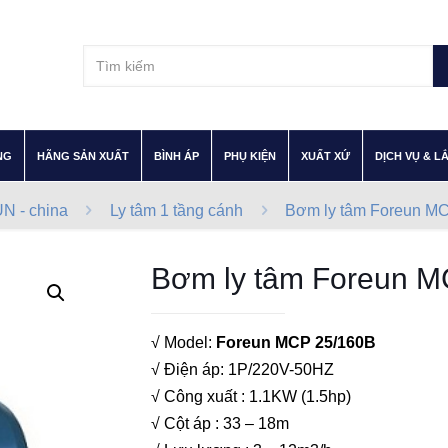
–
–
–
–
–
NG
HÃNG SẢN XUẤT
BÌNH ÁP
PHỤ KIỆN
XUẤT XỨ
DỊCH VỤ & L
 - china
Ly tâm 1 tầng cánh
Bơm ly tâm Foreun M
Bơm ly tâm Foreun M
√ Model:
Foreun MCP 25/160B
√ Điện áp: 1P/220V-50HZ
√ Công xuất : 1.1KW (1.5hp)
√ Cột áp : 33 – 18m