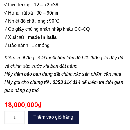
√ Lưu lượng : 12 – 72m3/h.
√ Họng hút xả : 90 – 90mm
√ Nhiệt độ chất lỏng : 90°C
√ Có giấy chứng nhận nhập khẩu CO-CQ
√ Xuất sứ :
made in Italia
√ Bảo hành : 12 tháng.
Kiểm tra thông số kĩ thuật bên trên để biết thông tin đầy đủ
và chính xác trước khi bạn đặt hàng
Hãy đảm bảo bạn đang đặt chính xác sản phẩm cần mua
Hãy gọi cho chúng tôi :
0353 114 114
để kiểm tra thời gian
giao hàng cụ thể.
18,000,000
₫
Bơm
Thêm vào giỏ hàng
ly