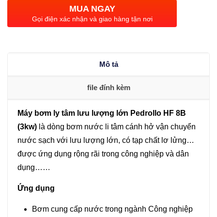
tâm
MUA NGAY
lưu
Gọi điện xác nhận và giao hàng tận nơi
lượng
lớn
Pedrollo
Mô tả
HF
8B
file đính kèm
(3kw)
số
Máy bơm ly tâm lưu lượng lớn Pedrollo HF 8B
lượng
(3kw)
là dòng bơm nước li tâm cánh hở vận chuyển
nước sạch với lưu lượng lớn, có tạp chất lơ lửng…
được ứng dụng rộng rãi trong công nghiệp và dân
dụng……
Ứng dụng
Bơm cung cấp nước trong ngành Công nghiệp