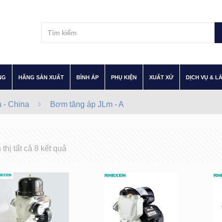
–
–
–
–
–
NG
HÃNG SẢN XUẤT
BÌNH ÁP
PHỤ KIỆN
XUẤT XỨ
DỊCH VỤ & L
 - China
Bơm tăng áp JLm - A
 thị tất cả 8 kết quả