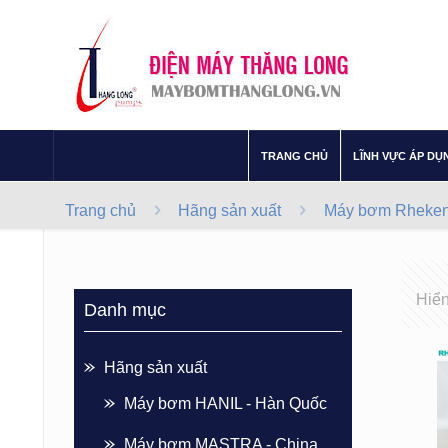
–
TRANG CHỦ
LĨNH VỰC ÁP DỤ
Trang chủ
Hãng sản xuất
Máy bơm Rheken
Hiển
Danh mục
Hãng sản xuất
Máy bơm HANIL - Hàn Quốc
Máy bơm MASTRA - China