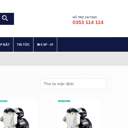
HỖ TRỢ 24/7/365
0353 114 114
–
–
ẮP ĐẶT
TIN TỨC
0 SP
0₫