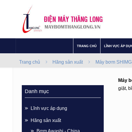
–
TRANG CHỦ
LĨNH VỰC ÁP DỤ
Trang chủ
Hãng sản xuất
Máy bơm SHIMGE
Máy b
giặt, 
Danh mục
Lĩnh vực áp dụng
Hãng sản xuất
Bơm Awashi - China