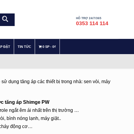
HỖ TRỢ 24/7/365
0353 114 114
–
–
ẮP ĐẶT
TIN TỨC
0 SP
0₫
ử dụng tăng áp các thiết bị trong nhà: sen vòi, máy
ớc tăng áp Shimge PW
ole ngắt êm ái nhất trên thị trường …
òi, bình nóng lạnh, máy giặt..
o cháy động cơ…