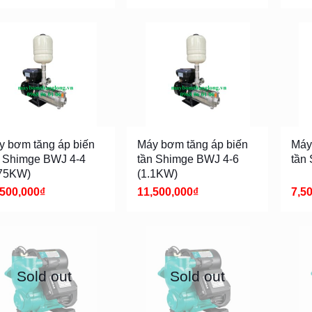
y bơm tăng áp biến
Máy bơm tăng áp biến
Máy
n Shimge BWJ 4-4
tần Shimge BWJ 4-6
tần
.75KW)
(1.1KW)
,500,000
₫
11,500,000
₫
7,5
Sold out
Sold out