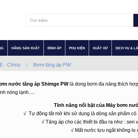
–
–
–
–
–
NG
HÃNG SẢN XUẤT
BÌNH ÁP
PHỤ KIỆN
XUẤT XỨ
DỊCH VỤ & L
 - China
Bơm tăng áp PW
ơm nước tăng áp Shimge PW
là dong bơm đa năng thích hợp s
bình nóng lạnh….
Tính năng nổi bật của Máy bơm nư
√ Tự động tắt mở khi sử dụng là dòng sản phẩm có r
√ Tăng áp cho các thiết bị đầu ra như : sen v
√ Mất nước tựu ngắt không l