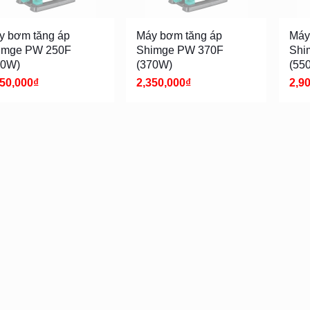
y bơm tăng áp
Máy bơm tăng áp
Máy
imge PW 250F
Shimge PW 370F
Shi
50W)
(370W)
(55
150,000
₫
2,350,000
₫
2,9