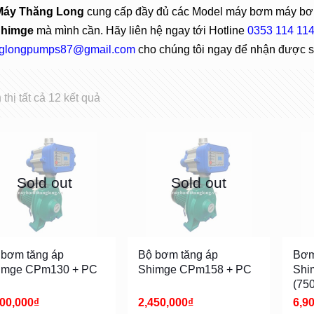
Máy Thăng Long
cung cấp đầy đủ các Model máy bơm máy b
Shimge
mà mình cần. Hãy liên hệ ngay tới Hotline
0353 114 11
glongpumps87@gmail.com
cho chúng tôi ngay để nhận được sự
 thị tất cả 12 kết quả
Sold out
Sold out
 bơm tăng áp
Bộ bơm tăng áp
Bơm
imge CPm130 + PC
Shimge CPm158 + PC
Shi
(75
300,000
₫
2,450,000
₫
6,9