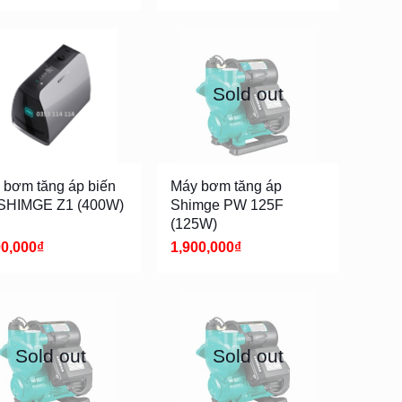
Sold out
 bơm tăng áp biến
Máy bơm tăng áp
 SHIMGE Z1 (400W)
Shimge PW 125F
(125W)
00,000
₫
1,900,000
₫
Sold out
Sold out