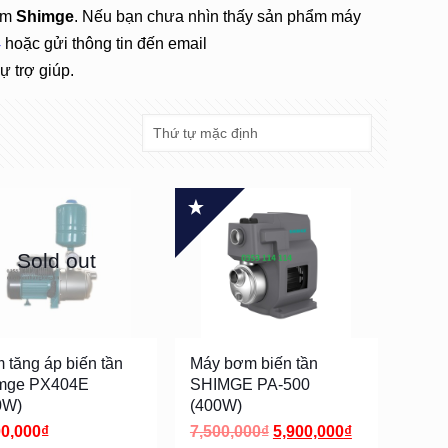
ơm
Shimge
. Nếu bạn chưa nhìn thấy sản phẩm máy
4
hoặc gửi thông tin đến email
 trợ giúp.
Sold out
 tăng áp biến tần
Máy bơm biến tần
mge PX404E
SHIMGE PA-500
0W)
(400W)
00,000
₫
7,500,000
₫
5,900,000
₫