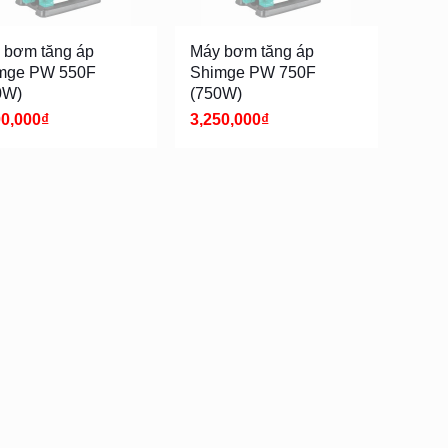
 bơm tăng áp
Máy bơm tăng áp
mge PW 550F
Shimge PW 750F
0W)
(750W)
00,000
₫
3,250,000
₫