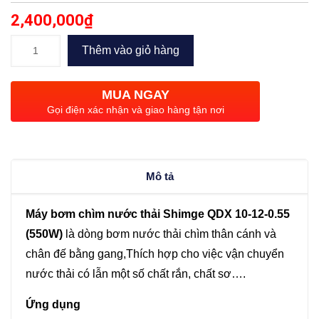
2,400,000
₫
Bơm
Thêm vào giỏ hàng
thải
chìm
MUA NGAY
Shimge
Gọi điện xác nhận và giao hàng tận nơi
QDX
10-
12-
Mô tả
0.55
(550W)
Máy bơm chìm nước thải Shimge QDX 10-12-0.55
số
(550W)
là dòng bơm nước thải chìm thân cánh và
lượng
chân đế bằng gang,Thích hợp cho việc vận chuyển
nước thải có lẫn một số chất rắn, chất sơ….
Ứng dụng