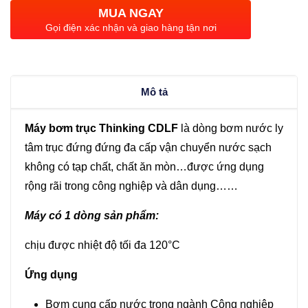
đứng
MUA NGAY
đa
Gọi điện xác nhận và giao hàng tận nơi
cấp
Thinking
CDLF
Mô tả
2
–
Máy bơm trục Thinking CDLF
là dòng bơm nước ly
18
tâm trục đứng đứng đa cấp vận chuyển nước sạch
(2.2KW)
không có tạp chất, chất ăn mòn…được ứng dụng
số
rộng rãi trong công nghiệp và dân dụng……
lượng
Máy có 1 dòng sản phẩm:
chịu được nhiệt độ tối đa 120°C
Ứng dụng
Bơm cung cấp nước trong ngành Công nghiệp