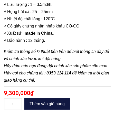
√ Lưu lượng : 1 – 3.5m3/h.
√ Họng hút xả : 25 – 25mm
√ Nhiệt độ chất lỏng : 120°C
√ Có giấy chứng nhận nhập khẩu CO-CQ
√ Xuất sứ :
made in China.
√ Bảo hành : 12 tháng.
Kiểm tra thông số kĩ thuật bên trên để biết thông tin đầy đủ
và chính xác trước khi đặt hàng
Hãy đảm bảo bạn đang đặt chính xác sản phẩm cần mua
Hãy gọi cho chúng tôi :
0353 114 114
để kiểm tra thời gian
giao hàng cụ thể.
9,300,000
₫
Bơm
Thêm vào giỏ hàng
trục