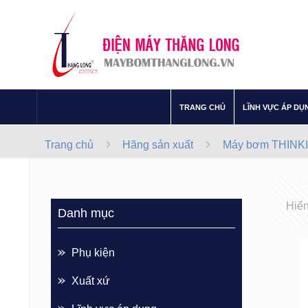
–
TRANG CHỦ
LĨNH VỰC ÁP DỤ
Trang chủ
Hãng sản xuất
Máy bơm THINKI
Hiển
Danh mục
Phụ kiện
Xuất xứ