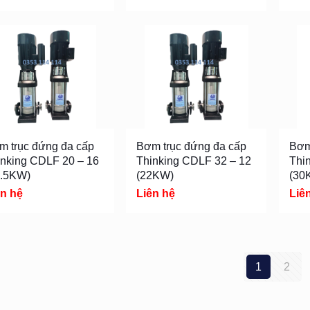
m trục đứng đa cấp
Bơm trục đứng đa cấp
Bơm
inking CDLF 20 – 16
Thinking CDLF 32 – 12
Thi
8.5KW)
(22KW)
(30
ên hệ
Liên hệ
Liê
1
2