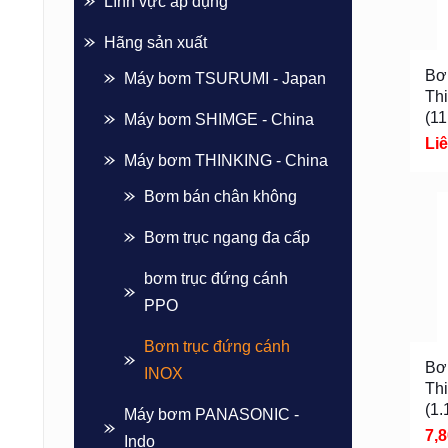
Lĩnh vực áp dụng
Hãng sản xuất
Bơ
Máy bơm TSURUMI - Japan
Th
(1
Máy bơm SHIMGE - China
Li
Máy bơm THINKING - China
Bơm bán chân không
Bơm trục ngang đa cấp
bơm trục đứng cánh
PPO
Bơm trục đứng cánh
Bơ
INOX
Th
(1
Máy bơm PANASONIC -
7,
Indo