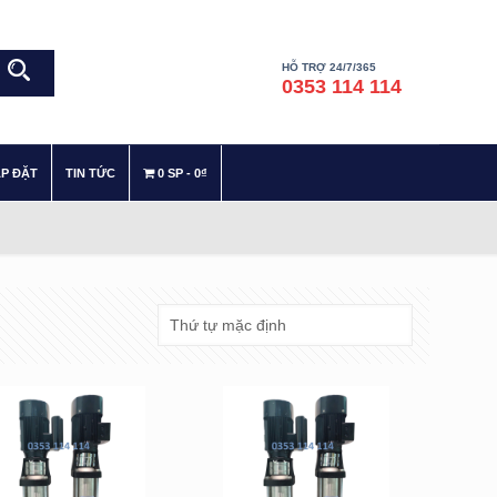
HỖ TRỢ 24/7/365
0353 114 114
–
–
ẮP ĐẶT
TIN TỨC
0 SP
0₫