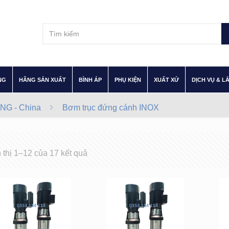
–
–
–
–
–
NG
HÃNG SẢN XUẤT
BÌNH ÁP
PHỤ KIỆN
XUẤT XỨ
DỊCH VỤ & L
NG - China
Bơm trục đứng cánh INOX
 thị 1–12 của 17 kết quả