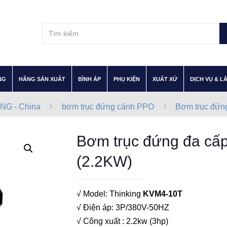
–
–
–
–
–
NG
HÃNG SẢN XUẤT
BÌNH ÁP
PHỤ KIỆN
XUẤT XỨ
DỊCH VỤ & L
NG - China
bơm trục đứng cánh PPO
Bơm trục đứn
Bơm trục đứng đa cấ
(2.2KW)
√ Model: Thinking
KVM4-10T
√ Điện áp: 3P/380V-50HZ
√ Công xuất : 2.2kw (3hp)