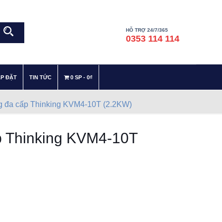
HỖ TRỢ 24/7/365
0353 114 114
–
–
ẮP ĐẶT
TIN TỨC
0 SP
0₫
g đa cấp Thinking KVM4-10T (2.2KW)
p Thinking KVM4-10T