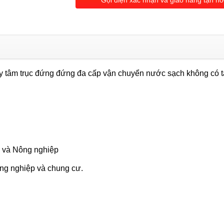
Gọi điện xác nhận và giao hàng tận nơ
cấp
Thinking
KVM4-
10T
(2.2KW)
y tâm trục đứng đứng đa cấp vận chuyển nước sạch không có 
số
lượng
 và Nông nghiệp
ng nghiệp và chung cư.