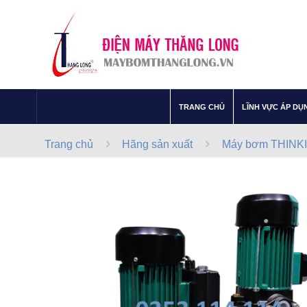
–
TRANG CHỦ
LĨNH VỰC ÁP DỤ
Trang chủ
Hãng sản xuất
Máy bơm THINKI