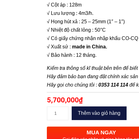
√ Cột áp : 128m
√ Lưu lượng : 4m3/h.
√ Họng hút xả : 25 – 25mm (1″ – 1″)
√ Nhiệt độ chất lỏng : 50°C
√ Có giấy chứng nhận nhập khẩu CO-CQ
√ Xuất sứ :
made in China.
√ Bảo hành : 12 tháng.
Kiểm tra thông số kĩ thuật bên trên để biết
Hãy đảm bảo bạn đang đặt chính xác sả
Hãy gọi cho chúng tôi :
0353 114 114
để k
5,700,000
₫
Bơm
Thêm vào giỏ hàng
trục
đứng
MUA NGAY
đa