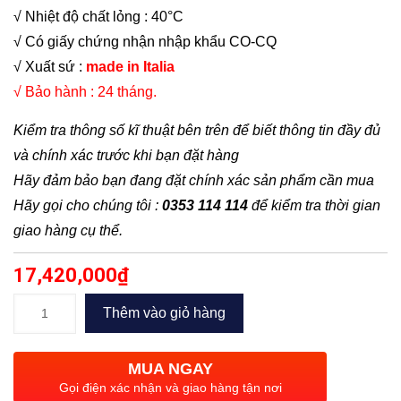
√ Nhiệt độ chất lỏng : 40°C
√ Có giấy chứng nhận nhập khẩu CO-CQ
√ Xuất sứ :
made in Italia
√ Bảo hành : 24 tháng.
Kiểm tra thông số kĩ thuật bên trên để biết thông tin đầy đủ
và chính xác trước khi bạn đặt hàng
Hãy đảm bảo bạn đang đặt chính xác sản phẩm cần mua
Hãy gọi cho chúng tôi :
0353 114 114
để kiểm tra thời gian
giao hàng cụ thể.
17,420,000
₫
Bơm
Thêm vào giỏ hàng
trục
đứng
MUA NGAY
Pedrollo
Gọi điện xác nhận và giao hàng tận nơi