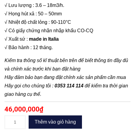
√ Lưu lượng : 3.6 – 18m3/h.
√ Họng hút xả : 50 – 50mm
√ Nhiệt độ chất lỏng : 90-110°C
√ Có giấy chứng nhận nhập khẩu CO-CQ
√ Xuất sứ :
made in Italia
√ Bảo hành : 12 tháng.
Kiểm tra thông số kĩ thuật bên trên để biết thông tin đầy đủ
và chính xác trước khi bạn đặt hàng
Hãy đảm bảo bạn đang đặt chính xác sản phẩm cần mua
Hãy gọi cho chúng tôi :
0353 114 114
để kiểm tra thời gian
giao hàng cụ thể.
46,000,000
₫
Bơm
Thêm vào giỏ hàng
trục