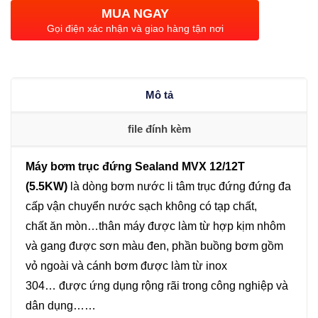
đứng
MUA NGAY
Sealand
Gọi điện xác nhận và giao hàng tận nơi
MVX
12/12T
(5.5KW)
Mô tả
số
lượng
file đính kèm
Máy bơm trục đứng Sealand MVX 12/12T
(5.5KW)
là dòng bơm nước li tâm trục đứng đứng đa
cấp vận chuyển nước sạch không có tạp chất,
chất ăn mòn…thân máy được làm từ hợp kịm nhôm
và gang được sơn màu đen, phần buồng bơm gồm
vỏ ngoài và cánh bơm được làm từ inox
304… được ứng dụng rộng rãi trong công nghiệp và
dân dụng……