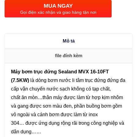
đứng
MUA NGAY
Sealand
Gọi điện xác nhận và giao hàng tận nơi
MVX
16-
10FT
Mô tả
(7.5KW)
số
file đính kèm
lượng
Máy bơm trục đứng Sealand MVX 16-10FT
(7.5KW)
là dòng bơm nước li tâm trục đứng đứng đa
cấp vận chuyển nước sạch không có tạp chất,
chất ăn mòn…thân máy được làm từ hợp kịm nhôm
và gang được sơn màu đen, phần buồng bơm gồm
vỏ ngoài và cánh bơm được làm từ inox
304… được ứng dụng rộng rãi trong công nghiệp và
dân dụng……