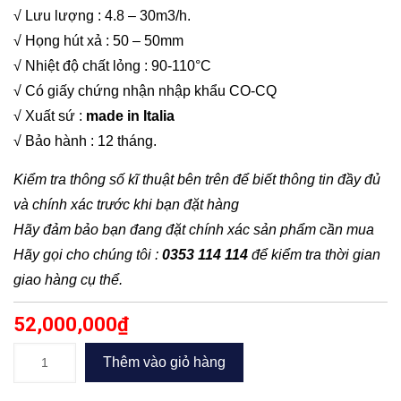
√ Lưu lượng : 4.8 – 30m3/h.
√ Họng hút xả : 50 – 50mm
√ Nhiệt độ chất lỏng : 90-110°C
√ Có giấy chứng nhận nhập khẩu CO-CQ
√ Xuất sứ :
made in Italia
√ Bảo hành : 12 tháng.
Kiểm tra thông số kĩ thuật bên trên để biết thông tin đầy đủ
và chính xác trước khi bạn đặt hàng
Hãy đảm bảo bạn đang đặt chính xác sản phẩm cần mua
Hãy gọi cho chúng tôi :
0353 114 114
để kiểm tra thời gian
giao hàng cụ thể.
52,000,000
₫
Bơm
Thêm vào giỏ hàng
trục