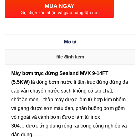
đứng
MUA NGAY
Sealand
Gọi điện xác nhận và giao hàng tận nơi
MVX
9-
14FT
Mô tả
(5.5KW)
số
file đính kèm
lượng
Máy bơm trục đứng Sealand MVX 9-14FT
(5.5KW)
là dòng bơm nước li tâm trục đứng đứng đa
cấp vận chuyển nước sạch không có tạp chất,
chất ăn mòn…thân máy được làm từ hợp kịm nhôm
và gang được sơn màu đen, phần buồng bơm gồm
vỏ ngoài và cánh bơm được làm từ inox
304… được ứng dụng rộng rãi trong công nghiệp và
dân dụng……