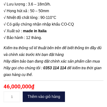
√ Lưu lượng : 3.6 – 18m3/h.
√ Họng hút xả : 50 – 50mm
√ Nhiệt độ chất lỏng : 90-110°C
√ Có giấy chứng nhận nhập khẩu CO-CQ
√ Xuất sứ :
made in Italia
√ Bảo hành : 12 tháng.
Kiểm tra thông số kĩ thuật bên trên để biết thông tin đầy đủ
và chính xác trước khi bạn đặt hàng
Hãy đảm bảo bạn đang đặt chính xác sản phẩm cần mua
Hãy gọi cho chúng tôi :
0353 114 114
để kiểm tra thời gian
giao hàng cụ thể.
46,000,000
₫
Bơm
Thêm vào giỏ hàng
trục