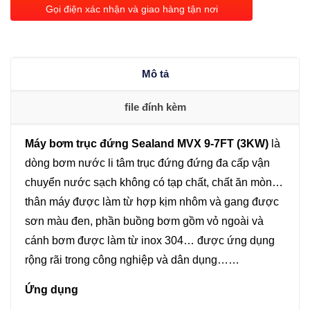
Sealand
Gọi điện xác nhận và giao hàng tận nơi
MVX
9-
7FT
Mô tả
(3KW)
số
file đính kèm
lượng
Máy bơm trục đứng Sealand MVX 9-7FT (3KW)
là
dòng bơm nước li tâm trục đứng đứng đa cấp vận
chuyển nước sạch không có tạp chất, chất ăn mòn…
thân máy được làm từ hợp kịm nhôm và gang được
sơn màu đen, phần buồng bơm gồm vỏ ngoài và
cánh bơm được làm từ inox 304… được ứng dụng
rộng rãi trong công nghiệp và dân dụng……
Ứng dụng