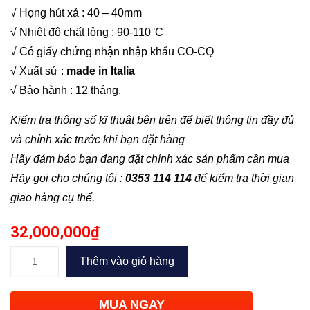
√ Họng hút xả : 40 – 40mm
√ Nhiệt độ chất lỏng : 90-110°C
√ Có giấy chứng nhận nhập khẩu CO-CQ
√ Xuất sứ :
made in Italia
√ Bảo hành : 12 tháng.
Kiểm tra thông số kĩ thuật bên trên để biết thông tin đầy đủ
và chính xác trước khi bạn đặt hàng
Hãy đảm bảo bạn đang đặt chính xác sản phẩm cần mua
Hãy gọi cho chúng tôi :
0353 114 114
để kiểm tra thời gian
giao hàng cụ thể.
32,000,000
₫
Bơm
Thêm vào giỏ hàng
trục
đứng
MUA NGAY