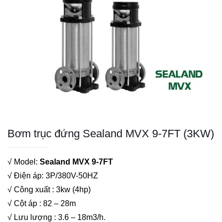
Bơm trục đứng Sealand MVX 9-7FT (3KW)
√ Model:
Sealand MVX 9-7FT
√ Điện áp: 3P/380V-50HZ
√ Công xuất : 3kw (4hp)
√ Cột áp : 82 – 28m
√ Lưu lượng : 3.6 – 18m3/h.