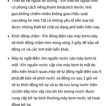
Thiết kế bề ngoài ấn tượng : Với thiết kế ngoại hình
có phong cách riêng,thanh thoát,kích thước nhỏ
gọn,không chiếm nhiều không gian.Hiệu suát
cao,tiếng ồn nhỏ.Tất cả những yếu tố trên loại bỏ
đươc những thiêt kế chất vá đang phổ biến hiện nay.
Khởi động chậm : Khi đóng điện vào máy bơm,máy
sẽ khởi động chậm hơn trong vòng 3 giây để bảo vệ
động cơ và các linh kiện bên khác.
Máy tự ngắt điện, khi nguồn nước vào máy bơm bị
mất : Khi nguồn nước cấp cho máy bơm bị mất do
điều kiện khách quan,máy sẽ tự động ngắt điện sau 8
phút,đẻ bảo vệ phớt nước và động cơ.sau 1 giờ nó
sẽ tự khởi động trở lại và tư đo lưu lựng nước hiện
có,liên tiếp như vậy cho tới khi lượng nước được
cung cấp trở lại bình thường,máy bơm nước sẽ hoạt
động trở lại.