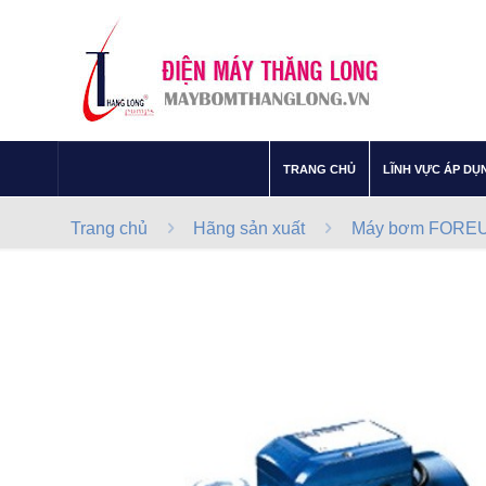
–
TRANG CHỦ
LĨNH VỰC ÁP DỤ
Trang chủ
Hãng sản xuất
Máy bơm FOREUN