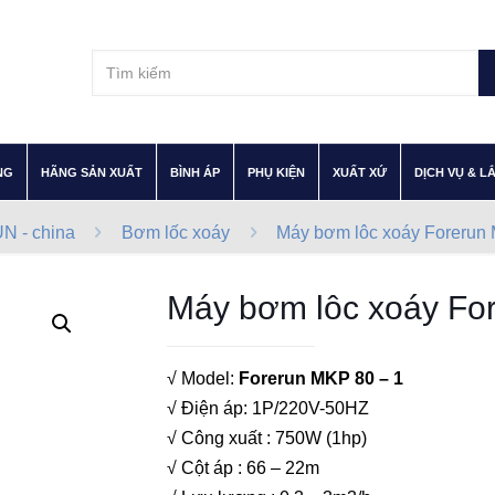
–
–
–
–
–
NG
HÃNG SẢN XUẤT
BÌNH ÁP
PHỤ KIỆN
XUẤT XỨ
DỊCH VỤ & L
 - china
Bơm lốc xoáy
Máy bơm lôc xoáy Forerun
Máy bơm lôc xoáy Fo
√ Model:
Forerun MKP 80 – 1
√ Điện áp: 1P/220V-50HZ
√ Công xuất : 750W (1hp)
√ Cột áp : 66 – 22m