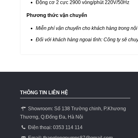
Động cơ 2 cực 2900 vòng/phút 220V/50Hz
Phương thức vận chuyển
Miễn phí vận chuyển cho khách hàng trong nội
Đối với khách hàng ngoại tỉnh: Công ty sẽ chu
THÔNG TIN LIÊN HỆ
Showroom: Số 138 Trường chinh, P.Khương
Thương, Q.Đống Đa, Hà Nội
Điện thoại: 0353 114 114
Email:
thanglongpumps87@gmail.com