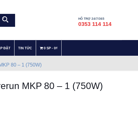
HỖ TRỢ 24/7/365
0353 114 114
–
–
ẮP ĐẶT
TIN TỨC
0 SP
0₫
 MKP 80 – 1 (750W)
rerun MKP 80 – 1 (750W)