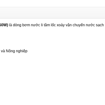
MKP
80
-
1
750W)
là dòng bơm nước li tâm lốc xoáy vận chuyển nước sạch
(750W)
số
lượng
 và Nông nghiệp