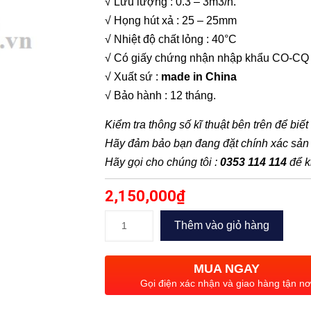
√ Lưu lượng : 0.3 – 3m3/h.
√ Họng hút xả : 25 – 25mm
√ Nhiệt độ chất lỏng : 40°C
√ Có giấy chứng nhận nhập khẩu CO-CQ
√ Xuất sứ :
made in China
√ Bảo hành : 12 tháng.
Kiểm tra thông số kĩ thuật bên trên để biế
Hãy đảm bảo bạn đang đặt chính xác sả
Hãy gọi cho chúng tôi :
0353 114 114
để k
2,150,000
₫
Máy
Thêm vào giỏ hàng
bơm
lôc
MUA NGAY
xoáy
Gọi điện xác nhận và giao hàng tận nơ
Forerun